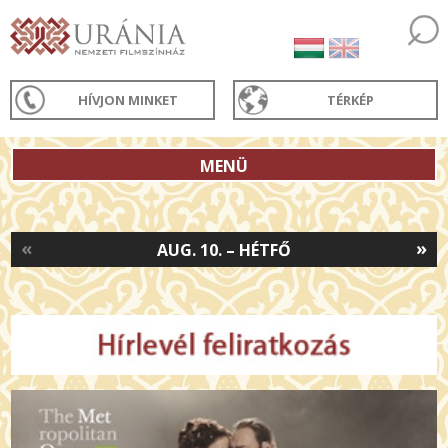
HÍVJON MINKET
TÉRKÉP
MENÜ
«
»
AUG. 10. – HÉTFŐ