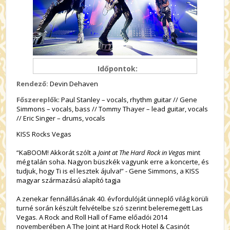
Időpontok:
Rendező:
Devin Dehaven
Főszereplők
: Paul Stanley – vocals, rhythm guitar // Gene
Simmons – vocals, bass // Tommy Thayer – lead guitar, vocals
// Eric Singer – drums, vocals
KISS Rocks Vegas
“KaBOOM! Akkorát szólt a
Joint at The Hard Rock in Vegas
mint
még talán soha. Nagyon büszkék vagyunk erre a koncerte, és
tudjuk, hogy Ti is el lesztek ájulva!” - Gene Simmons, a KISS
magyar származású alapító tagja
A zenekar fennállásának 40. évfordulóját ünneplő világ körüli
turné során készült felvételbe szó szerint beleremegett Las
Vegas. A Rock and Roll Hall of Fame előadói 2014
novemberében A The Joint at Hard Rock Hotel & Casinót