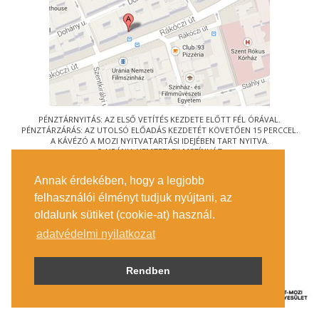
PÉNZTÁRNYITÁS: AZ ELSŐ VETÍTÉS KEZDETE ELŐTT FÉL ÓRÁVAL.
PÉNZTÁRZÁRÁS: AZ UTOLSÓ ELŐADÁS KEZDETÉT KÖVETŐEN 15 PERCCEL.
A KÁVÉZÓ A MOZI NYITVATARTÁSI IDEJÉBEN TART NYITVA.
© URÁNIA NEMZETI FILMSZÍNHÁZ
AZ
ART-MOZI EGYESÜLET
TAGMOZIJA
Annak érdekében, hogy a legjobb
1088 BUDAPEST, RÁKÓCZI ÚT 21.
felhasználói élményt tudjuk nyújtani, az
MEGKÖZELÍTÉS
oldalunk sütiket (cookie-at) használ.
JEGYINFORMÁCIÓ
ÍRJON NEKÜNK!
adatvédelmi nyilatkozat
KÖZÉRDEKŰ ADATOK
SAJTÓ
ADATVÉDELMI TÁJÉKOZTATÓ
Rendben