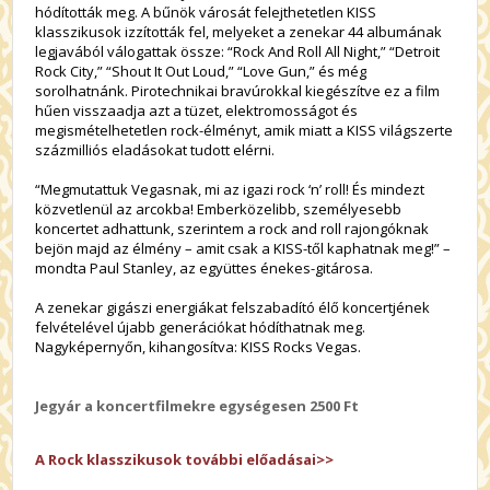
hódították meg. A bűnök városát felejthetetlen KISS
klasszikusok izzították fel, melyeket a zenekar 44 albumának
legjavából válogattak össze: “Rock And Roll All Night,” “Detroit
Rock City,” “Shout It Out Loud,” “Love Gun,” és még
sorolhatnánk. Pirotechnikai bravúrokkal kiegészítve ez a film
hűen visszaadja azt a tüzet, elektromosságot és
megismételhetetlen rock-élményt, amik miatt a KISS világszerte
százmilliós eladásokat tudott elérni.
“Megmutattuk Vegasnak, mi az igazi rock ‘n’ roll! És mindezt
közvetlenül az arcokba! Emberközelibb, személyesebb
koncertet adhattunk, szerintem a rock and roll rajongóknak
bejön majd az élmény – amit csak a KISS-től kaphatnak meg!” –
mondta Paul Stanley, az együttes énekes-gitárosa.
A zenekar gigászi energiákat felszabadító élő koncertjének
felvételével újabb generációkat hódíthatnak meg.
Nagyképernyőn, kihangosítva: KISS Rocks Vegas.
Jegyár a koncertfilmekre egységesen 2500 Ft
A Rock klasszikusok további előadásai>>