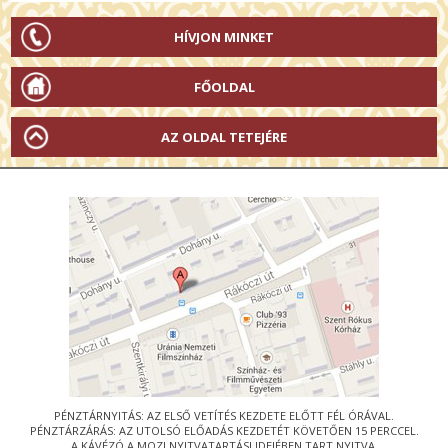
HÍVJON MINKET
FŐOLDAL
AZ OLDAL TETEJÉRE
PÉNZTÁRNYITÁS: AZ ELSŐ VETÍTÉS KEZDETE ELŐTT FÉL ÓRÁVAL.
PÉNZTÁRZÁRÁS: AZ UTOLSÓ ELŐADÁS KEZDETÉT KÖVETŐEN 15 PERCCEL.
A KÁVÉZÓ A MOZI NYITVATARTÁSI IDEJÉBEN TART NYITVA.