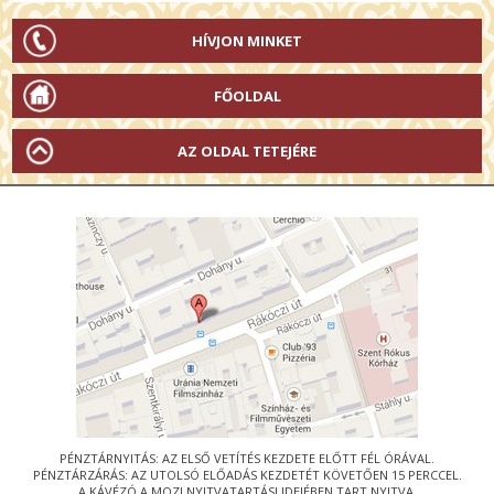
HÍVJON MINKET
FŐOLDAL
AZ OLDAL TETEJÉRE
PÉNZTÁRNYITÁS: AZ ELSŐ VETÍTÉS KEZDETE ELŐTT FÉL ÓRÁVAL.
PÉNZTÁRZÁRÁS: AZ UTOLSÓ ELŐADÁS KEZDETÉT KÖVETŐEN 15 PERCCEL.
A KÁVÉZÓ A MOZI NYITVATARTÁSI IDEJÉBEN TART NYITVA.