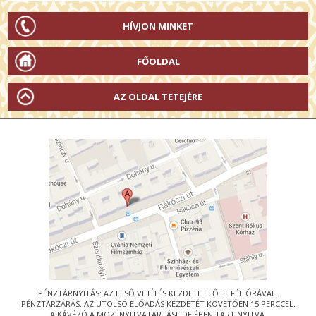
HÍVJON MINKET
FŐOLDAL
AZ OLDAL TETEJÉRE
PÉNZTÁRNYITÁS: AZ ELSŐ VETÍTÉS KEZDETE ELŐTT FÉL ÓRÁVAL.
PÉNZTÁRZÁRÁS: AZ UTOLSÓ ELŐADÁS KEZDETÉT KÖVETŐEN 15 PERCCEL.
A KÁVÉZÓ A MOZI NYITVATARTÁSI IDEJÉBEN TART NYITVA.