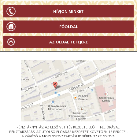
HÍVJON MINKET
FŐOLDAL
AZ OLDAL TETEJÉRE
PÉNZTÁRNYITÁS: AZ ELSŐ VETÍTÉS KEZDETE ELŐTT FÉL ÓRÁVAL.
PÉNZTÁRZÁRÁS: AZ UTOLSÓ ELŐADÁS KEZDETÉT KÖVETŐEN 15 PERCCEL.
A KÁVÉZÓ A MOZI NYITVATARTÁSI IDEJÉBEN TART NYITVA.