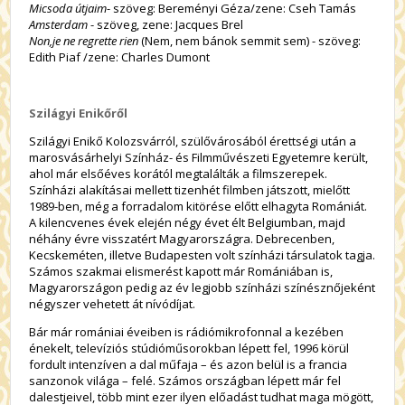
Micsoda útjaim
- szöveg: Bereményi Géza/zene: Cseh Tamás
Amsterdam
- szöveg, zene: Jacques Brel
Non,je ne regrette rien
(Nem, nem bánok semmit sem) - szöveg:
Edith Piaf /zene: Charles Dumont
Szilágyi Enikőről
Szilágyi Enikő Kolozsvárról, szülővárosából érettségi után a
marosvásárhelyi Színház- és Filmművészeti Egyetemre került,
ahol már elsőéves korától megtalálták a filmszerepek.
Színházi alakításai mellett tizenhét filmben játszott, mielőtt
1989-ben, még a forradalom kitörése előtt elhagyta Romániát.
A kilencvenes évek elején négy évet élt Belgiumban, majd
néhány évre visszatért Magyarországra. Debrecenben,
Kecskeméten, illetve Budapesten volt színházi társulatok tagja.
Számos szakmai elismerést kapott már Romániában is,
Magyarországon pedig az év legjobb színházi színésznőjeként
négyszer vehetett át nívódíjat.
Bár már romániai éveiben is rádiómikrofonnal a kezében
énekelt, televíziós stúdióműsorokban lépett fel, 1996 körül
fordult intenzíven a dal műfaja – és azon belül is a francia
sanzonok világa – felé. Számos országban lépett már fel
dalestjeivel, több mint ezer ilyen előadást tudhat maga mögött,