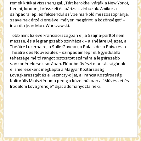
remek kritikai visszhanggal. „Tárt karokkal várják a New York-i,
berlini, londoni, brüsszeli és párizsi színházak. Amikor a
színpadra lép, és felcsendül szívbe markoló mezzoszopránja,
szavainak érzéki erejével mélyen megérinti a közönséget” –
írta róla Jean Marc Warszawski.
Több mint tíz éve Franciaországban él, a Szajna-parttól nem
messze, és a legrangosabb színházak – a Théâtre Déjazet, a
Théâtre Lucernaire, a Salle Gaveau, a Palais de la Paiva és a
Théâtre des Nouveautés – színpadain lép fel. Egyedülálló
tehetsége méltó rangot biztosított számára a leghíresebb
sanzonénekesek sorában. Előadóművészi munkásságának
elismeréseként megkapta a Magyar Köztársaság
Lovagkeresztjét és a Kazinczy-díjat, a Francia Köztársaság
Kulturális Minisztériuma pedig a közelmúltban a "Művészet és
Irodalom Lovagrendje" díjat adományozta neki.