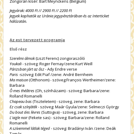
Zongorán kísér: Bart Meynckens (Belgium)
Jegyárak: 4000 Ft // 2900 Ft // 2200 Ft
Jegyek kaphatók az Uránia jegypénztárában és az Interticket
hálózatán.
Az est tervezett programja
Első rész
Szerelmi álmok
(Liszt Ferenc) zongoraszóló
Youkali
- szöveg :Roger Fernay/zene:Kurt Weill
Párizsban járt az ősz
- Ady Endre verse
Paris
-szöveg: Edit Piaf /zene: André Bernheim
Ma maison
(Otthonom) - szöveg:François Wertheimer/zene:
Barbara
Ô mes théâtres
(Oh, színházaim) - szöveg: Barbara/zene:
Rolland Romanelli
Chapeau bas
(Tiszteletem) - szöveg, zene: Barbara
Ez csak színjáték
- szöveg: Maár Gyula/zene: Selmeczi György
Du bout des lèvres
(Suttogva) - szöveg, zene: Barbara
L'aigle noir
(Fekete sas) - szöveg: Barbara/zene: Rolland
Romanelli
A szívemmel látlak téged
- szöveg: Bradányi Iván /zene: Deák
Tamás