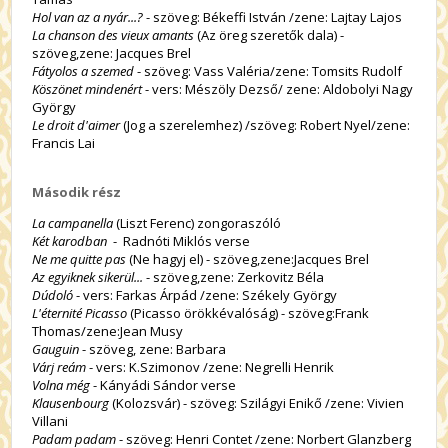
Hol van az a nyár...?
- szöveg: Békeffi István /zene: Lajtay Lajos
La chanson des vieux amants
(Az öreg szeretők dala) -
szöveg,zene: Jacques Brel
Fátyolos a szemed
- szöveg: Vass Valéria/zene: Tomsits Rudolf
Köszönet mindenért
- vers: Mészöly Dezső/ zene: Aldobolyi Nagy
György
Le droit d'aimer
(Jog a szerelemhez) /szöveg: Robert Nyel/zene:
Francis Lai
Második rész
La campanella
(Liszt Ferenc) zongoraszóló
Két karodban
- Radnóti Miklós verse
Ne me quitte pas
(Ne hagyj el) - szöveg,zene:Jacques Brel
Az egyiknek sikerül...
- szöveg,zene: Zerkovitz Béla
Dúdoló
- vers: Farkas Árpád /zene: Székely György
L'éternité Picasso
(Picasso örökkévalóság) - szöveg:Frank
Thomas/zene:Jean Musy
Gauguin
- szöveg, zene: Barbara
Várj reám
- vers: K.Szimonov /zene: Negrelli Henrik
Volna még
- Kányádi Sándor verse
Klausenbourg
(Kolozsvár) - szöveg: Szilágyi Enikő /zene: Vivien
Villani
Padam padam
- szöveg: Henri Contet /zene: Norbert Glanzberg