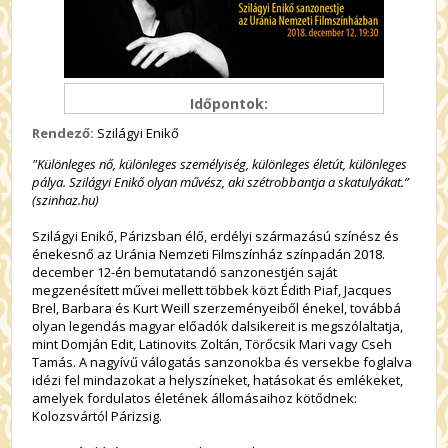
Időpontok:
Rendező:
Szilágyi Enikő
"Különleges nő, különleges személyiség, különleges életút, különleges
pálya. Szilágyi Enikő olyan művész, aki szétrobbantja a skatulyákat.”
(szinhaz.hu)
Szilágyi Enikő, Párizsban élő, erdélyi származású színész és
énekesnő az Uránia Nemzeti Filmszínház színpadán 2018.
december 12-én bemutatandó sanzonestjén saját
megzenésített művei mellett többek közt Édith Piaf, Jacques
Brel, Barbara és Kurt Weill szerzeményeiből énekel, továbbá
olyan legendás magyar előadók dalsikereit is megszólaltatja,
mint Domján Edit, Latinovits Zoltán, Törőcsik Mari vagy Cseh
Tamás. A nagyívű válogatás sanzonokba és versekbe foglalva
idézi fel mindazokat a helyszíneket, hatásokat és emlékeket,
amelyek fordulatos életének állomásaihoz kötődnek:
Kolozsvártól Párizsig.