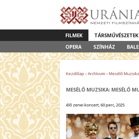
FILMEK
TÁRSMŰVÉSZETEK
OPERA
VETÍTETT KÉPES ELŐADÁSOK
SZÍNHÁZ
BAL
Kezdőlap
»
Archívum
»
Mesélő Muzsika
MESÉLŐ MUZSIKA: MESÉLŐ M
élő zenei koncert, 60 perc, 2025