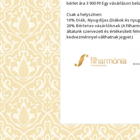
bérlet ára 3 900 Ft! Egy vásárláson bel
Csak a helyszínen:
10% Diák, Nyugdíjas
(Diákok és nyug
20% Bérletes vásárlóknak
(A Filhar
általunk szervezett és értékesített fe
kedvezménnyel válthatnak jegyet.)