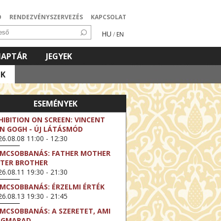
Ó
RENDEZVÉNYSZERVEZÉS
KAPCSOLAT
HU
/
EN
NAPTÁR
JEGYEK
OK
ESEMÉNYEK
HIBITION ON SCREEN: VINCENT
N GOGH - ÚJ LÁTÁSMÓD
6.08.08 11:00 - 12:30
LMCSOBBANÁS: FATHER MOTHER
STER BROTHER
6.08.11 19:30 - 21:30
LMCSOBBANÁS: ÉRZELMI ÉRTÉK
6.08.13 19:30 - 21:45
LMCSOBBANÁS: A SZERETET, AMI
EGMARAD