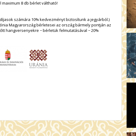
ül maximum 8 db bérlet váltható!
díjasok számára 10% kedvezményt biztosítunk a jegyárból.)
mónia Magyarország bérletesei az ország bármely pontján az
lnőtt hangversenyekre − bérletük felmutatásával − 20%