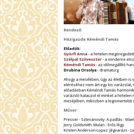
Rendező:
Házigazda
:
Kéméndi Tamás
Előadók:
Györfi Anna
- a hirtelen megöregedett
Szélpál Szilveszter
- a mindenre elszá
Kéméndi Tamás
- az időmegállító ha
Drubina Orsolya
- dramaturg
Ahogy a mesékben, úgy az életben is v
eléréséhez nem árt egy kis varázslat,
előadásban Kéméndi Tamás harmonika
varázsló kalauzol el minket a hirtelen
meséjében, miközben a legismertebb m
Műsor
:
Presser - Sztevanovity: A padlás - Ma
Jerry Goldsmith: Mulan - Erős légy
Kristen Anderson-Lopez: Jégvarázs - 