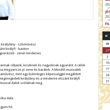
202
JÉ
202
FI
202
«
FI
202
H
 királylány - színművész
EX
nt királyfi - bariton
27
VA
ngvarázsló - zenei mindenes
3
202
10
NT
annak céljaink, kicsiknek és nagyoknak egyaránt. A célok
17
ST
 na meg persze jó zene és barátok. A Mesélő musicalek
202
művész, mint egy különleges képességgel megáldott
24
 megöregedett királylány és a mindenre elszánt királyfi
BE
31
usical dalok szólalnak meg.
202
móka dala
Legyen hó