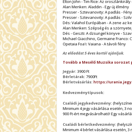
Elton John - Tim Rice: Az oroszlánkirál
Alan Menken: Aladdin - Egy új élmény
Presser - Sztevanovity: A padlás - Fén
Presser - Sztevanovity: A padlás - Sz
Dés: Valahol Európában - A zene az kel
Alan Menken: Szépség és a szörnyeteg -
Dés - Geszti: A dzsungel könyve - Sza
Michael Giacchino, Germaine Franco: C
Opetaia Foa'i: Vaiana - A távoli fény
Az előadást 5 éves kortól ajánljuk.
Tovább a Mesélő Muzsika sorozat
Jegyár:
3900 Ft
Bérletárak:
7900Ft
Bérletvásárlás:
https://urania.jeg
Kedvezménytípusok:
Családi jegykedvezmény:
(helyszínen
Minimum 4 jegy vásárlása esetén, 3 nor
900 Ft-ért megvásárolható! Egy vásárl
Családi bérletkedvezmény:
(helyszín
Minimum 4 bérlet vásárlása esetén, 3 n