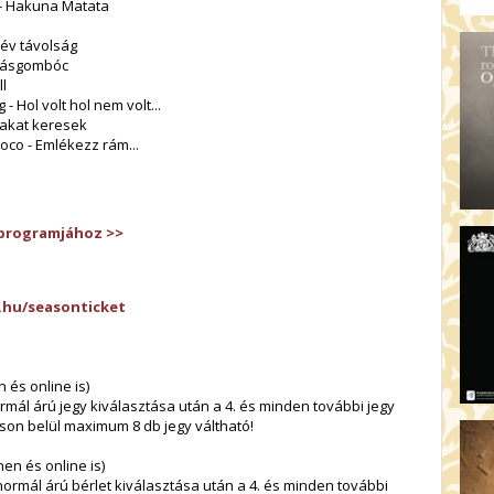
y - Hakuna Matata
yév távolság
ilvásgombóc
l
 Hol volt hol nem volt...
vakat keresek
oco - Emlékezz rám...
 programjához >>
y.hu/seasonticket
 és online is)
mál árú jegy kiválasztása után a 4. és minden további jegy
áson belül maximum 8 db jegy váltható!
en és online is)
ormál árú bérlet kiválasztása után a 4. és minden további