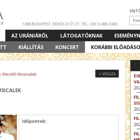
SAJT
1088 BUDAPEST, RÁKÓCZI ÚT 21.
TEL.: (06 1) 486-3400
AZ URÁNIÁRÓL
LÁTOGATÓKNAK
ESEMÉNY
ETT
KIÁLLÍTÁS
KONCERT
KORÁBBI ELŐADÁS
< VISSZA
: Mesélő Musicalek
EX
VA
202
USICALEK
FI
SI
202
FI
Időpontok:
202
FI
M