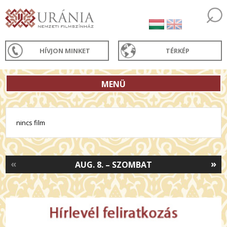
HÍVJON MINKET
TÉRKÉP
MENÜ
nincs film
«
»
AUG. 8. – SZOMBAT