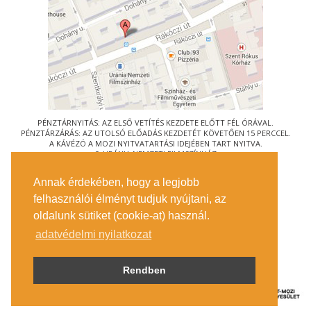
PÉNZTÁRNYITÁS: AZ ELSŐ VETÍTÉS KEZDETE ELŐTT FÉL ÓRÁVAL.
PÉNZTÁRZÁRÁS: AZ UTOLSÓ ELŐADÁS KEZDETÉT KÖVETŐEN 15 PERCCEL.
A KÁVÉZÓ A MOZI NYITVATARTÁSI IDEJÉBEN TART NYITVA.
© URÁNIA NEMZETI FILMSZÍNHÁZ
AZ
ART-MOZI EGYESÜLET
TAGMOZIJA
Annak érdekében, hogy a legjobb
1088 BUDAPEST, RÁKÓCZI ÚT 21.
felhasználói élményt tudjuk nyújtani, az
MEGKÖZELÍTÉS
oldalunk sütiket (cookie-at) használ.
JEGYINFORMÁCIÓ
ÍRJON NEKÜNK!
adatvédelmi nyilatkozat
KÖZÉRDEKŰ ADATOK
SAJTÓ
ADATVÉDELMI TÁJÉKOZTATÓ
Rendben