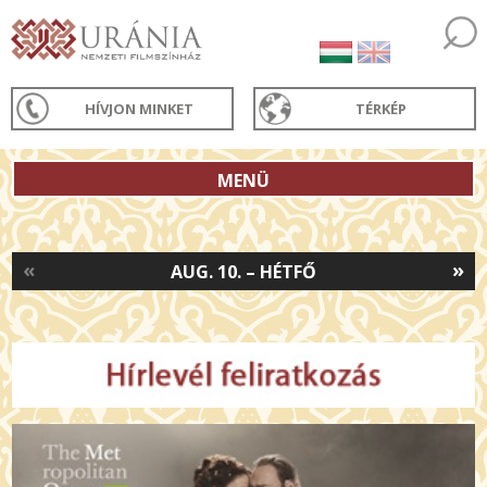
HÍVJON MINKET
TÉRKÉP
MENÜ
«
»
AUG. 10. – HÉTFŐ