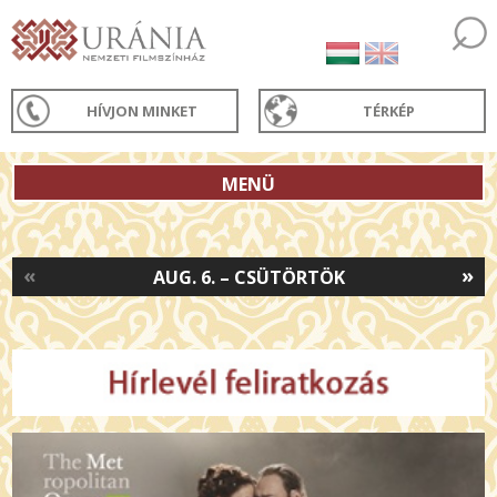
HÍVJON MINKET
TÉRKÉP
MENÜ
«
»
AUG. 6. – CSÜTÖRTÖK