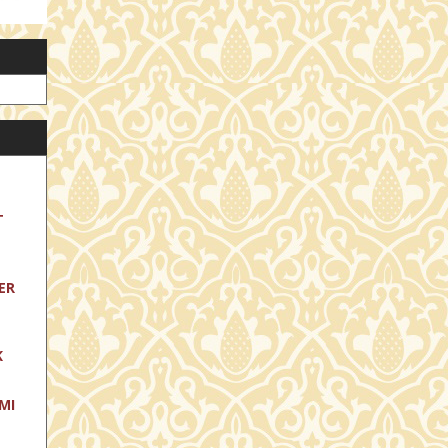
T
ER
K
MI