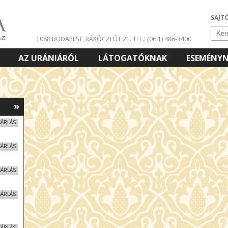
SAJT
1088 BUDAPEST, RÁKÓCZI ÚT 21.
TEL.: (06 1) 486-3400
AZ URÁNIÁRÓL
LÁTOGATÓKNAK
ESEMÉNY
»
SÁRLÁS
SÁRLÁS
SÁRLÁS
SÁRLÁS
SÁRLÁS