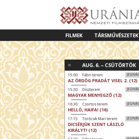
FILMEK
TÁRSMŰVÉSZETEK
VETÍTETT KÉPES ELŐADÁSOK
«
AUG. 6. – CSÜTÖRTÖK
15:00 Fábri terem
JEGYVÁ
AZ ÖRDÖG PRADÁT VISEL 2. (12)
15:30 Díszterem
JEGYVÁ
MAGYAR MENYEGZŐ (12)
16:30 Csortos terem
JEGYVÁ
HELLÓ, HAIFA! (16)
17:15 Törőcsik Mari terem
JEGYVÁ
DICSÉRJÜK SZENT LÁSZLÓ
KIRÁLYT! (12)
JEGYVÁ