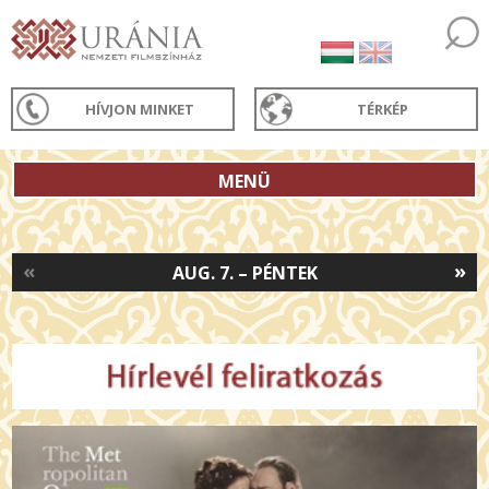
HÍVJON MINKET
TÉRKÉP
MENÜ
«
»
AUG. 7. – PÉNTEK