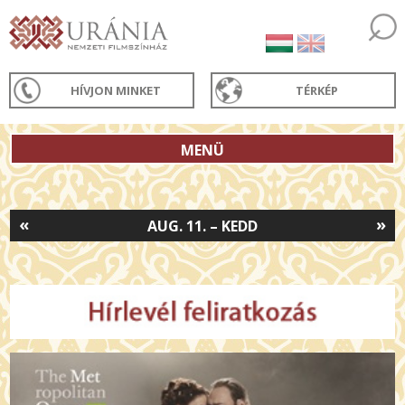
HÍVJON MINKET
TÉRKÉP
MENÜ
«
»
AUG. 11. – KEDD