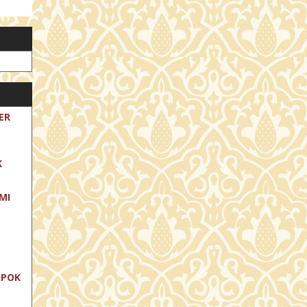
ER
K
MI
APOK