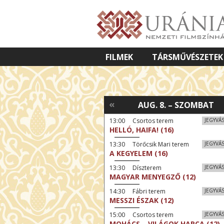
FILMEK
TÁRSMŰVÉSZETEK
VETÍTETT KÉPES ELŐADÁSOK
«
AUG. 8. – SZOMBAT
13:00 Csortos terem
JEGYVÁ
HELLÓ, HAIFA! (16)
13:30 Törőcsik Mari terem
JEGYVÁ
A KEGYELEM (16)
13:30 Díszterem
JEGYVÁ
MAGYAR MENYEGZŐ (12)
14:30 Fábri terem
JEGYVÁ
MESSZI ÉSZAK (12)
15:00 Csortos terem
JEGYVÁ
MOHÁCS – VILÁGOK HARCA (12)