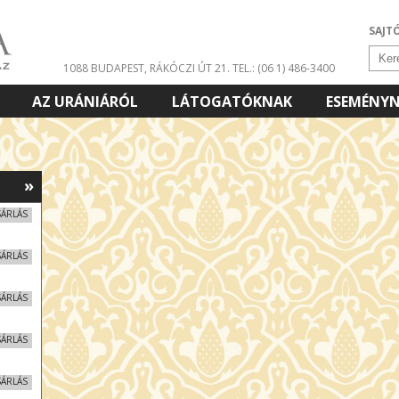
SAJT
1088 BUDAPEST, RÁKÓCZI ÚT 21.
TEL.: (06 1) 486-3400
AZ URÁNIÁRÓL
LÁTOGATÓKNAK
ESEMÉNY
»
SÁRLÁS
SÁRLÁS
SÁRLÁS
SÁRLÁS
SÁRLÁS