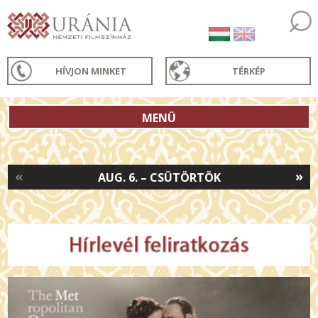
HÍVJON MINKET
TÉRKÉP
MENÜ
«
»
AUG. 6. – CSÜTÖRTÖK