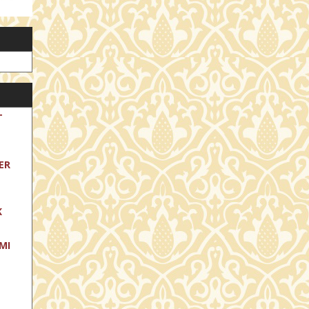
T
ER
K
MI