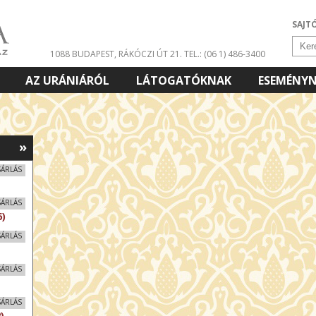
SAJT
1088 BUDAPEST, RÁKÓCZI ÚT 21.
TEL.: (06 1) 486-3400
AZ URÁNIÁRÓL
LÁTOGATÓKNAK
ESEMÉNY
»
SÁRLÁS
SÁRLÁS
)
SÁRLÁS
SÁRLÁS
SÁRLÁS
)