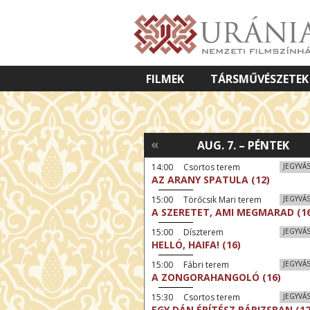
FILMEK
TÁRSMŰVÉSZETEK
VETÍTETT KÉPES ELŐADÁSOK
«
AUG. 7. – PÉNTEK
14:00 Csortos terem
JEGYVÁ
AZ ARANY SPATULA (12)
15:00 Törőcsik Mari terem
JEGYVÁ
A SZERETET, AMI MEGMARAD (16
15:00 Díszterem
JEGYVÁ
HELLÓ, HAIFA! (16)
15:00 Fábri terem
JEGYVÁ
A ZONGORAHANGOLÓ (16)
15:30 Csortos terem
JEGYVÁ
EGY DÁN ÉPÍTÉSZ PÁRIZSBAN (12