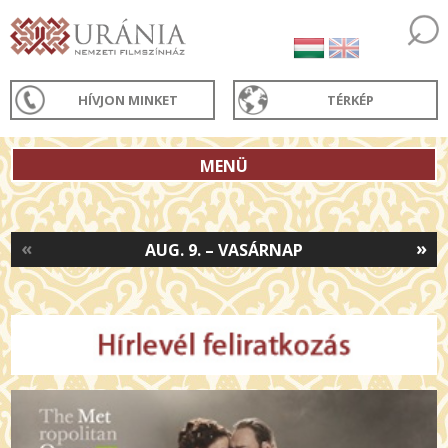
HÍVJON MINKET
TÉRKÉP
MENÜ
«
»
AUG. 9. – VASÁRNAP