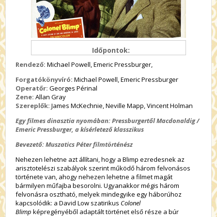
Időpontok:
Rendező:
Michael Powell, Emeric Pressburger,
Forgatókönyvíró:
Michael Powell, Emeric Pressburger
Operatőr:
Georges Périnal
Zene:
Allan Gray
Szereplők:
James McKechnie, Neville Mapp, Vincent Holman
Egy filmes dinasztia nyomában: Pressburgertől Macdonaldig /
Emeric Pressburger, a kísérletező klasszikus
Bevezető: Muszatics Péter filmtörténész
Nehezen lehetne azt állítani, hogy a Blimp ezredesnek az
arisztotelészi szabályok szerint működő három felvonásos
története van, ahogy nehezen lehetne a filmet magát
bármilyen műfajba besorolni. Ugyanakkor mégis három
felvonásra osztható, melyek mindegyike egy háborúhoz
kapcsolódik: a David Low szatirikus
Colonel
Blimp
képregényéből adaptált történet első része a búr