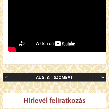
«
»
AUG. 8. – SZOMBAT