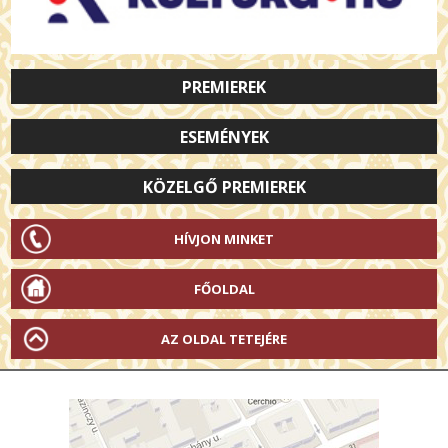
PREMIEREK
ESEMÉNYEK
KÖZELGŐ PREMIEREK
HÍVJON MINKET
FŐOLDAL
AZ OLDAL TETEJÉRE