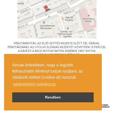
PÉNZTÁRNYITÁS: AZ ELSŐ VETÍTÉS KEZDETE ELŐTT FÉL ÓRÁVAL.
PÉNZTÁRZÁRÁS: AZ UTOLSÓ ELŐADÁS KEZDETÉT KÖVETŐEN 15 PERCCEL.
A KÁVÉZÓ A MOZI NYITVATARTÁSI IDEJÉBEN TART NYITVA.
© URÁNIA NEMZETI FILMSZÍNHÁZ
AZ
ART-MOZI EGYESÜLET
TAGMOZIJA
Annak érdekében, hogy a legjobb
1088 BUDAPEST, RÁKÓCZI ÚT 21.
felhasználói élményt tudjuk nyújtani, az
MEGKÖZELÍTÉS
oldalunk sütiket (cookie-at) használ.
JEGYINFORMÁCIÓ
ÍRJON NEKÜNK!
adatvédelmi nyilatkozat
KÖZÉRDEKŰ ADATOK
SAJTÓ
ADATVÉDELMI TÁJÉKOZTATÓ
Rendben