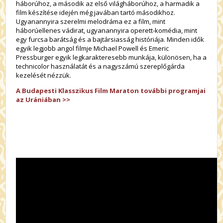
háborúhoz, a második az első világháborúhoz, a harmadik a
film készítése idején még javában tartó másodikhoz.
Ugyanannyira szerelmi melodráma ez a film, mint
háborúellenes vádirat, ugyanannyira operett-komédia, mint
egy furcsa barátság és a bajtársiasság históriája. Minden idők
egyik legjobb angol filmje Michael Powell és Emeric
Pressburger egyik legkarakteresebb munkája, különösen, ha a
technicolor használatát és a nagyszámú szereplőgárda
kezelését nézzük.
A Budapesti Klasszikus Film Maraton további programjai
az Urániában >>