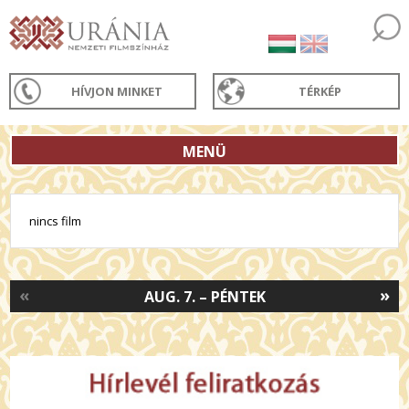
HÍVJON MINKET
TÉRKÉP
MENÜ
nincs film
«
»
AUG. 7. – PÉNTEK