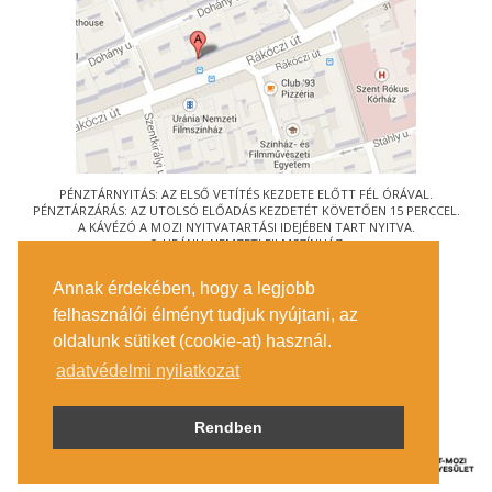
PÉNZTÁRNYITÁS: AZ ELSŐ VETÍTÉS KEZDETE ELŐTT FÉL ÓRÁVAL.
PÉNZTÁRZÁRÁS: AZ UTOLSÓ ELŐADÁS KEZDETÉT KÖVETŐEN 15 PERCCEL.
A KÁVÉZÓ A MOZI NYITVATARTÁSI IDEJÉBEN TART NYITVA.
© URÁNIA NEMZETI FILMSZÍNHÁZ
AZ
ART-MOZI EGYESÜLET
TAGMOZIJA
Annak érdekében, hogy a legjobb
1088 BUDAPEST, RÁKÓCZI ÚT 21.
felhasználói élményt tudjuk nyújtani, az
MEGKÖZELÍTÉS
oldalunk sütiket (cookie-at) használ.
JEGYINFORMÁCIÓ
ÍRJON NEKÜNK!
adatvédelmi nyilatkozat
KÖZÉRDEKŰ ADATOK
SAJTÓ
ADATVÉDELMI TÁJÉKOZTATÓ
Rendben