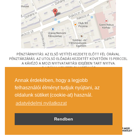
PÉNZTÁRNYITÁS: AZ ELSŐ VETÍTÉS KEZDETE ELŐTT FÉL ÓRÁVAL.
PÉNZTÁRZÁRÁS: AZ UTOLSÓ ELŐADÁS KEZDETÉT KÖVETŐEN 15 PERCCEL.
A KÁVÉZÓ A MOZI NYITVATARTÁSI IDEJÉBEN TART NYITVA.
© URÁNIA NEMZETI FILMSZÍNHÁZ
AZ
ART-MOZI EGYESÜLET
TAGMOZIJA
Annak érdekében, hogy a legjobb
1088 BUDAPEST, RÁKÓCZI ÚT 21.
felhasználói élményt tudjuk nyújtani, az
MEGKÖZELÍTÉS
oldalunk sütiket (cookie-at) használ.
JEGYINFORMÁCIÓ
ÍRJON NEKÜNK!
adatvédelmi nyilatkozat
KÖZÉRDEKŰ ADATOK
SAJTÓ
ADATVÉDELMI TÁJÉKOZTATÓ
Rendben