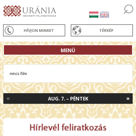
HÍVJON MINKET
TÉRKÉP
MENÜ
nincs film
«
»
AUG. 7. – PÉNTEK