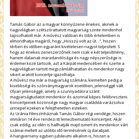
Tamás Gábor az a magyar könnyűzene énekes, akinek a
nagyvilágban szétszórattatott magyarság szinte mindenhol
tapsolhatott már. A művész valóban és több értelemben is
elmondhatja magáról, hogy „Hosszú volt az út…”, hiszen
térben és időben egyaránt kivételesen nagyot teljesített. S
hogy az énekes zeneszerzőnek nem csak e két teljesítmény,
hanem dalainak maradandósága és nagy népszerűsége is
érdemei közé tartozik, azt a Kárpát-medencében és szerte a
nagyvilágban tartott megszámlálhatatlan és mindenkor nagy
sikert aratott koncertje igazolhatja.
A művész ma már a magyarság számára, kiemelten pedig a
kisebbségi és szórványmagyarok esetében, jelenséggé vált.
Olyan jelenséggé, amely a szunnyadásra szánt
magyarságtudatot mindenkor és azonnal képes felébreszteni.
Koncertjeinek közönsége nagy magyar családdá varázsolva
ünnepel ezeken e felejthetetlen esteken.
Az Uránia Filmszínháznak Tamás Gábor régi vendége, hiszen
immáron 14 éve rendezi itt lemezbemutató koncertjeit. Akár
csak eddig, az idén is hallhatják majd ismert és mindenkor várt
számai mellett az utóbbi idő termésének új darabjait.
A hangverseny egyben jubileumi alkalom is, hiszen a