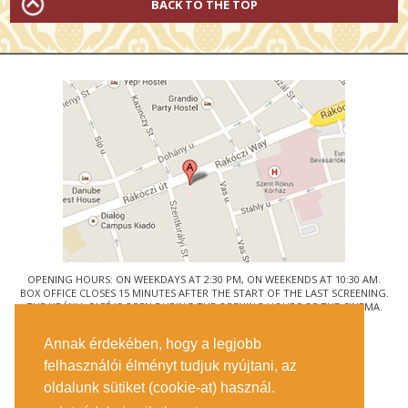
BACK TO THE TOP
OPENING HOURS: ON WEEKDAYS AT 2:30 PM, ON WEEKENDS AT 10:30 AM.
BOX OFFICE CLOSES 15 MINUTES AFTER THE START OF THE LAST SCREENING.
THE URÁNIA CAFÉ IS OPEN DURING THE OPENING HOURS OF THE CINEMA.
© URÁNIA NEMZETI FILMSZÍNHÁZ
Annak érdekében, hogy a legjobb
1088 BUDAPEST, RÁKÓCZI ÚT 21.
felhasználói élményt tudjuk nyújtani, az
GETTING HERE
oldalunk sütiket (cookie-at) használ.
TICKET INFO