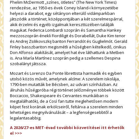
Phelim McDermott „színes, ötletes” (The New York Times)
rendezése, az 1950-es évek Coney Island-i környezetébe
helyezi a darabot, egy sétányon elterülő vidámparkban
játszódik a történet, középpontjában a két szerelmespárral,
akik érzelmi és egyéb izgalmak kereszttüzében találják
magukat. Federica Lombardi szoprán és Samantha Hankey
mezzoszoprán énekli Fiordiligit és Dorabellát, Duke Kim tenor
és Andrej Zsilikovszkij bariton Ferrandót és Guglielmót. Gerald
Finley basszbariton megismétli a hűségben kételkedő, cinikus
Don Alfonso alakítását, amelyet hat éve láthattunk a Metben
is. Ana María Martínez szoprán pedig a szellemes Despina
szobalányt játssza.
Mozart és Lorenzo Da Ponte librettista harmadik és egyben
utolsó közös művét, amelynek alcíme: A szerelem iskolája,
1790-ben mutatták be Bécsben, az udvari színházban. Az
álruhás hűségpróba régi történet (előzményei többek között
Boccaccio, Shakespeare és Cervantes munkáiban is
megtalálhatók), de a Così fan tutte meglehetősen modern
képet fest korának erkölcseiről, feltárva a szerelem minden
lehetséges megnyilvánulását – a legfenségesebbtől a
legalantasabbig.
A 2026/27-es MET-évad további közvetítései itt érhetők
el >>>