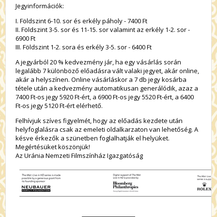
Jegyinformációk:
I. Földszint 6-10. sor és erkély páholy - 7400 Ft
II. Földszint 3-5. sor és 11-15. sor valamint az erkély 1-2. sor -
6900 Ft
III. Földszint 1-2. sora és erkély 3-5. sor - 6400 Ft
A jegyárból 20 % kedvezmény jár, ha egy vásárlás során
legalább 7 különböző előadásra vált valaki jegyet, akár online,
akár a helyszínen. Online vásárláskor a 7 db jegy kosárba
tétele után a kedvezmény automatikusan generálódik, azaz a
7400 Ft-os jegy 5920 Ft-ért, a 6900 Ft-os jegy 5520 Ft-ért, a 6400
Ft-os jegy 5120 Ft-ért elérhető.
Felhívjuk szíves figyelmét, hogy az előadás kezdete után
helyfoglalásra csak az emeleti oldalkarzaton van lehetőség. A
késve érkezők a szünetben foglalhatják el helyüket.
Megértésüket köszönjük!
Az Uránia Nemzeti Filmszínház Igazgatóság