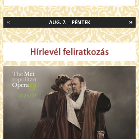
«
»
AUG. 7. – PÉNTEK