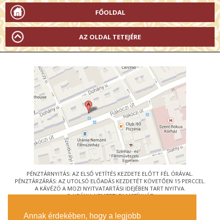
FŐOLDAL
AZ OLDAL TETEJÉRE
PÉNZTÁRNYITÁS: AZ ELSŐ VETÍTÉS KEZDETE ELŐTT FÉL ÓRÁVAL.
PÉNZTÁRZÁRÁS: AZ UTOLSÓ ELŐADÁS KEZDETÉT KÖVETŐEN 15 PERCCEL.
A KÁVÉZÓ A MOZI NYITVATARTÁSI IDEJÉBEN TART NYITVA.
© URÁNIA NEMZETI FILMSZÍNHÁZ
AZ
ART-MOZI EGYESÜLET
TAGMOZIJA
Annak érdekében, hogy a legjobb