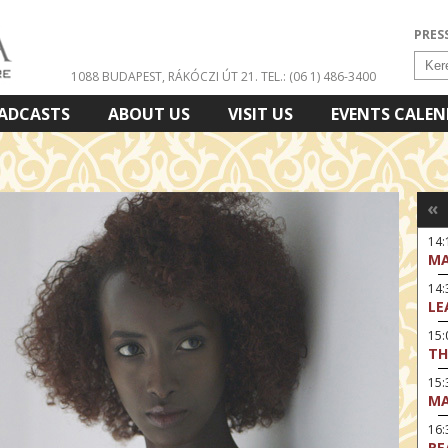
PRES
1088 BUDAPEST, RÁKÓCZI ÚT 21.
TEL.: (06 1) 486-3400
ADCASTS
ABOUT US
VISIT US
EVENTS CALE
«
14:
MA
14
LE
15:
TH
15
MA
16
RE