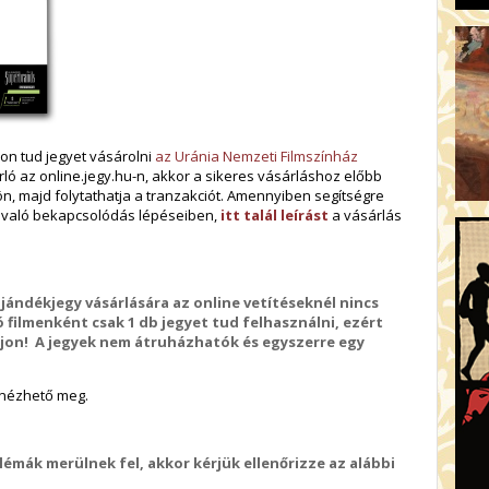
on tud jegyet vásárolni
az Uránia Nemzeti Filmszínház
rló az online.jegy.hu-n, akkor a sikeres vásárláshoz előbb
lön, majd folytathatja a tranzakciót. Amennyiben segítségre
e való bekapcsolódás lépéseiben,
itt talál leírást
a vásárlás
ajándékjegy vásárlására az online vetítéseknél nincs
ó filmenként csak 1 db jegyet tud felhasználni, ezért
roljon! A jegyek nem átruházhatók és egyszerre egy
n nézhető meg.
émák merülnek fel, akkor kérjük ellenőrizze az alábbi