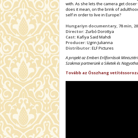
with. As she lets the camera get close
does it mean, on the brink of adulthood
self in order to live in Europe?
Hungariyn documentary, 78 min, 20
Director:
Zurbó Dorottya
Cast:
Kafiya Said Mahdi
Producer:
Ugrin Julianna
Distributor:
ELF Pictures
A projekt az Emberi Erőforrások Miniszté
Szakmai partnerünk a Siketek és Nagyotha
Tovább az Összhang vetítéssoroza