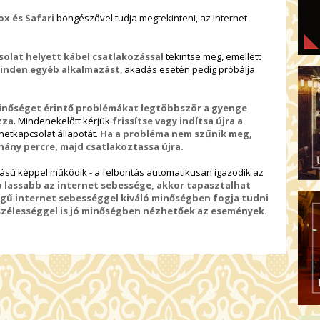
x és Safari
böngészővel tudja megtekinteni, az Internet
solat helyett kábel csatlakozással
tekintse meg, emellett
minden egyéb alkalmazást
, akadás esetén pedig próbálja
inőséget érintő problémákat legtöbbször a gyenge
zza
. Mindenekelőtt kérjük
frissítse vagy indítsa újra a
ernetkapcsolat állapotát.
Ha a probléma nem szűnik meg,
hány percre, majd csatlakoztassa újra.
tású képpel működik - a felbontás automatikusan igazodik az
 lassabb az internet sebessége, akkor tapasztalhat
gű internet sebességgel kiváló minőségben fogja tudni
vszélességgel is jó minőségben nézhetőek az események.