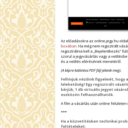
Az előadásokra az online.jegy.hu oldal
boxában
. Ha még nem regisztrált vásá
regisztrálnia kell a „Bejelentkezés” fü
szorul a jegyvásárlás vagy a vetítésb
és a vetítés elérésének menetéről.
(A képre kattintva PDF fájl jelenik meg).
Felhívjuk nézőink figyelmét, hogy 
lelehetőség! Egy regisztrált vásárl
kérjük, 1 db virtuális jegyet vásá
eszközön felhasználhatók.
A film a vásárlás után online felülete
***
Ha a közvetítésben technikai probl
feltételeket: