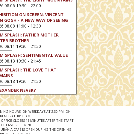
6.08.06 19:30 - 22:00
HIBITION ON SCREEN: VINCENT
N GOGH - A NEW WAY OF SEEING
6.08.08 11:00 - 12:30
LM SPLASH: FATHER MOTHER
STER BROTHER
6.08.11 19:30 - 21:30
LM SPLASH: SENTIMENTAL VALUE
6.08.13 19:30 - 21:45
LM SPLASH: THE LOVE THAT
MAINS
6.08.18 19:30 - 21:30
EXANDER NEVSKY
6.08.23 16:00 - 18:30
LM SPLASH: PERFECT DAYS
6.08.25 19:30 - 21:45
NING HOURS: ON WEEKDAYS AT 2:30 PM, ON
KENDS AT 10:30 AM.
LM SPLASH: YOUTH
 OFFICE CLOSES 15 MINUTES AFTER THE START
6.08.27 19:30 - 21:30
THE LAST SCREENING.
 URÁNIA CAFÉ IS OPEN DURING THE OPENING
RS OF THE CINEMA.