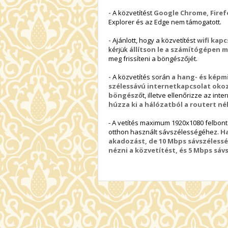
-
A közvetítést
Google Chrome, Firefo
Explorer és az Edge nem támogatott.
-
Ajánlott, hogy a közvetítést
wifi kapc
kérjük
állítson le a számítógépen 
meg frissíteni a böngészőjét.
-
A közvetítés során
a hang- és képm
szélessávú internetkapcsolat oko
böngésző
t, illetve ellenőrizze az int
húzza ki a hálózatból a routert né
- A vetítés maximum 1920x1080 felbon
otthon használt sávszélességéhez.
Ha
akadozást, de 10 Mbps sávszélessé
nézni a közvetítést, és 5 Mbps sá