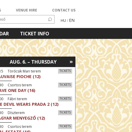
S
VENUE HIRE
CONTACT US
EN
HU
/
NDAR
TICKET INFO
»
AUG. 6. – THURSDAY
15 Törőcsik Mari terem
TICKETS
UVAISE PIOCHE (12)
:30 Csortos terem
TICKETS
AVE ONE DAY (16)
00 Fábri terem
TICKETS
E DEVIL WEARS PRADA 2 (12)
:30 Díszterem
TICKETS
GYAR MENYEGZŐ (12)
:30 Csortos terem
TICKETS
AL ESTATE (16)