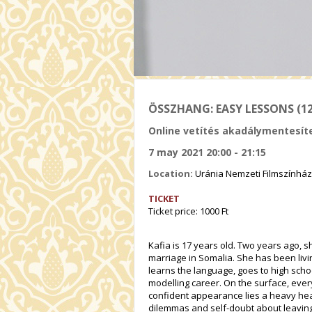
ÖSSZHANG: EASY LESSONS (12
Online vetítés akadálymentesíte
7 may 2021 20:00 - 21:15
Location:
Uránia Nemzeti Filmszínház
TICKET
Ticket price: 1000 Ft
Kafia is 17 years old. Two years ago, 
marriage in Somalia. She has been livi
learns the language, goes to high sch
modelling career. On the surface, eve
confident appearance lies a heavy hear
dilemmas and self-doubt about leaving