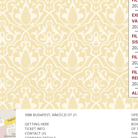
202
EX
VA
202
FI
SI
202
FI
202
FI
RE
202
AL
202
FI
202
1088 BUDAPEST, RÁKÓCZI ÚT 21.
OPE
WEE
FI
GETTING HERE
BOX
202
TICKET INFO
OF 
CONTACT US
THE
COMPANY DETAILS
HOU