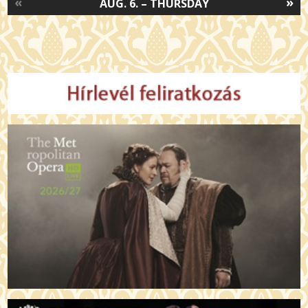
«
»
AUG. 6. – THURSDAY