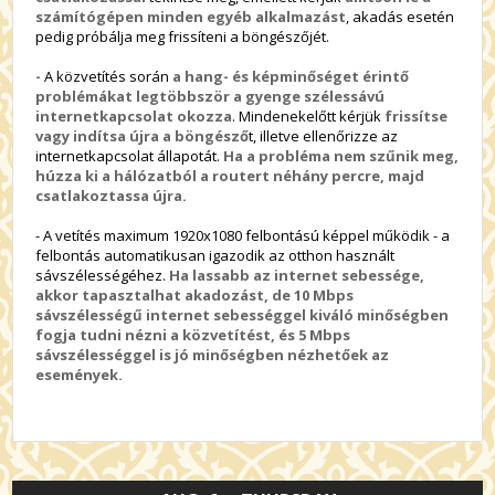
számítógépen minden egyéb alkalmazást
, akadás esetén
pedig próbálja meg frissíteni a böngészőjét.
-
A közvetítés során
a hang- és képminőséget érintő
problémákat legtöbbször a gyenge szélessávú
internetkapcsolat okozza
. Mindenekelőtt kérjük
frissítse
vagy indítsa újra a böngésző
t, illetve ellenőrizze az
internetkapcsolat állapotát.
Ha a probléma nem szűnik meg,
húzza ki a hálózatból a routert néhány percre, majd
csatlakoztassa újra.
- A vetítés maximum 1920x1080 felbontású képpel működik - a
felbontás automatikusan igazodik az otthon használt
sávszélességéhez.
Ha lassabb az internet sebessége,
akkor tapasztalhat akadozást, de 10 Mbps
sávszélességű internet sebességgel kiváló minőségben
fogja tudni nézni a közvetítést, és 5 Mbps
sávszélességgel is jó minőségben nézhetőek az
események.