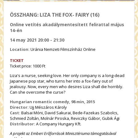
ÖSSZHANG: LIZA THE FOX- FAIRY (16)
Online vetítés akadálymentesített felirattal május
14-én
14 may 2021 20:00 - 21:30
Location:
Uránia Nemzeti Filmszínház Online
TICKET
Ticket price: 1000 Ft
Liza's a nurse, seeking love. Her only company is a long-dead
Japanese pop star, who turns her into a fox-fairy out of
jealousy. Now, every men who desires Liza shall die horribly.
Can she overcome the curse?
Hungarian romantic comedy, 98 min, 2015
Director:
Ujj Mészáros Károly
Cast:
Balsai Móni, David Sakurai, Bede-Fazekas Szabolcs,
Schmied Zoltán, Molnár Piroska, Reviczky Gábor, Gubik Ági
Distributor:
A Company Hungary Kft.
A projekt az Emberi Erőforrások Minisztériuma támogatásával