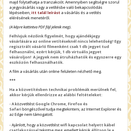
majd folytathatja a tranzakciót. Amennyiben segítségre szorul
a jegyvásárlás vagy a vetítésbe való bekapcsolódás
lépéseiben,
itt talál leírást
a vásárlás és a vetítés
elérésének menetéről.
(A képre kattintva PDF fájl jelenik meg).
Felhívjuk nézőink figyelmét, hogy ajándékjegy
vásárlására az online vetítéseknél nincs lelehetőség! Egy
regisztrált vásárló filmenként csak 1 db jegyet tud
felhasználni, ezért kérjük, 1 db virtuális jegyet
vásároljon! A jegyek nem átruházhatók és egyszerre egy
eszközön felhasználhatók.
A film a vásárlás után online felületen nézhető meg.
***
Ha a közvetítésben technikai problémák merülnek fel,
akkor kérjük ellenőrizze az alábbi feltételeket:
-
A közvetítést
Google Chrome, Firefox és
Safari
böngészővel tudja megtekinteni, az Internet Explorer és
az Edge nem támogatott.
-
Ajánlott, hogy a közvetítést
wifi kapcsolat helyett kábel
csatlakozással
tekintse meg, emellett kérjük
állítson le a