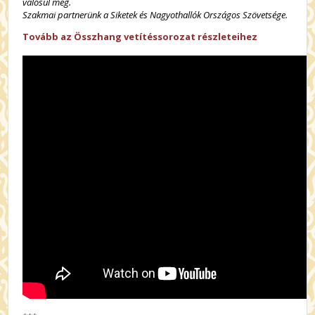
valósul meg.
Szakmai partnerünk a Siketek és Nagyothallók Országos Szövetsége.
Tovább az Összhang vetítéssorozat részleteihez