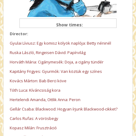
Show times:
Director:
Gyulai Líviusz: Egy komisz kölyök naplója: Betty néninél
Ruska László, Ringeisen Dávid: Papírvilág
Horváth Mária: Cigánymesék: Doja, a cigány tündér
Kapitány Frigyes: Gyurmók: Van köztük egy színes
Kovács Márton: Bab Berci köve
Tóth Luca: Kíváncsiság kora
Hertelendi Amanda, Ottlik Anna: Peron
Gellár Csaba: Blackwood: Hogyan írjunk Blackwood-cikket?
Carlos Rufas: A vörösbegy
Kopasz Milán: Frusztráció