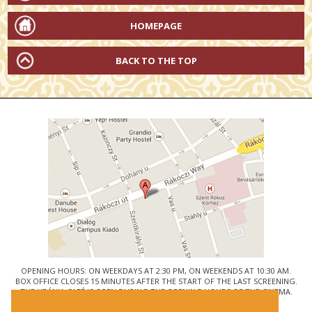
HOMEPAGE
BACK TO THE TOP
OPENING HOURS: ON WEEKDAYS AT 2:30 PM, ON WEEKENDS AT 10:30 AM.
BOX OFFICE CLOSES 15 MINUTES AFTER THE START OF THE LAST SCREENING.
THE URÁNIA CAFÉ IS OPEN DURING THE OPENING HOURS OF THE CINEMA.
© URÁNIA NEMZETI FILMSZÍNHÁZ