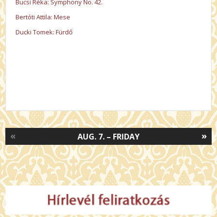
Bucsi Réka: Symphony No. 42.
Bertóti Attila: Mese
Ducki Tomek: Fürdő
«
»
AUG. 7. – FRIDAY