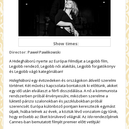
Show times:
Director:
Paweł Pawlikowski
A Hidegháború nyerte az Európai Filmdíjat a Legjobb film,
Legjobb rendező, Legjobb női alakítás, Legjobb forgatókönyv
és Legjobb vágó kategóriában!
Hidegháború
egy évtizedeken és országokon átívelő szerelmi
történet. Két művész kapcsolata bontakozik ki előttünk, akiket
egy idő után elválaszt a férfi disszidálása. A nő a kommunista
rendszerben próbál érvényesülni, miközben szerelme a
lüktető párizsi szalonokban és jazzklubokban próbál
szerencsét. Európa különböző pontjain keresztezik egymást
útjaik, hiába telnek az évek, a köztük lévő vonzalom úgy tűnik,
hogy erősebb az őket körülvevő világnál. Az
Ida
rendezőjének
Cannes-ban bemutatott filmjét premier előtt vetítjük!