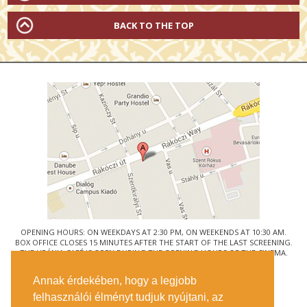
BACK TO THE TOP
OPENING HOURS: ON WEEKDAYS AT 2:30 PM, ON WEEKENDS AT 10:30 AM.
BOX OFFICE CLOSES 15 MINUTES AFTER THE START OF THE LAST SCREENING.
THE URÁNIA CAFÉ IS OPEN DURING THE OPENING HOURS OF THE CINEMA.
© URÁNIA NEMZETI FILMSZÍNHÁZ
Annak érdekében, hogy a legjobb
1088 BUDAPEST, RÁKÓCZI ÚT 21.
felhasználói élményt tudjuk nyújtani, az