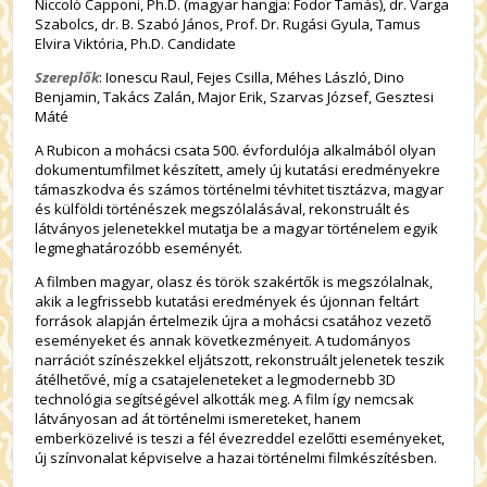
Niccolò Capponi, Ph.D. (magyar hangja: Fodor Tamás), dr. Varga
Szabolcs, dr. B. Szabó János, Prof. Dr. Rugási Gyula, Tamus
Elvira Viktória, Ph.D. Candidate
Szereplők
: Ionescu Raul, Fejes Csilla, Méhes László, Dino
Benjamin, Takács Zalán, Major Erik, Szarvas József, Gesztesi
Máté
A Rubicon a mohácsi csata 500. évfordulója alkalmából olyan
dokumentumfilmet készített, amely új kutatási eredményekre
támaszkodva és számos történelmi tévhitet tisztázva, magyar
és külföldi történészek megszólalásával, rekonstruált és
látványos jelenetekkel mutatja be a magyar történelem egyik
legmeghatározóbb eseményét.
A filmben magyar, olasz és török szakértők is megszólalnak,
akik a legfrissebb kutatási eredmények és újonnan feltárt
források alapján értelmezik újra a mohácsi csatához vezető
eseményeket és annak következményeit. A tudományos
narrációt színészekkel eljátszott, rekonstruált jelenetek teszik
átélhetővé, míg a csatajeleneteket a legmodernebb 3D
technológia segítségével alkották meg. A film így nemcsak
látványosan ad át történelmi ismereteket, hanem
emberközelivé is teszi a fél évezreddel ezelőtti eseményeket,
új színvonalat képviselve a hazai történelmi filmkészítésben.