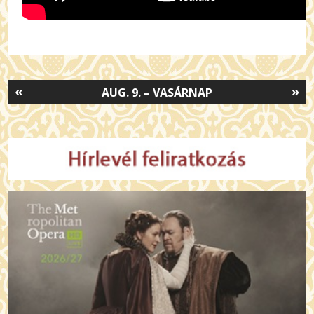
«
»
AUG. 9. – VASÁRNAP