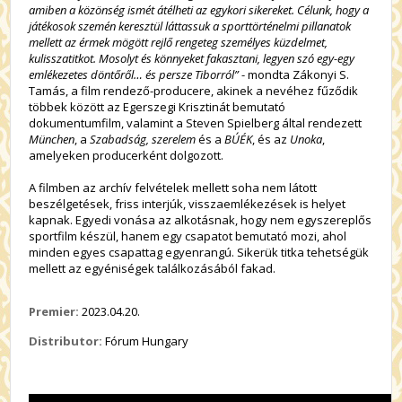
amiben a közönség ismét átélheti az egykori sikereket. Célunk, hogy a
játékosok szemén keresztül láttassuk a sporttörténelmi pillanatok
mellett az érmek mögött rejlő rengeteg személyes küzdelmet,
kulisszatitkot. Mosolyt és könnyeket fakasztani, legyen szó egy-egy
emlékezetes döntőről… és persze Tiborról”
- mondta Zákonyi S.
Tamás, a film rendező-producere, akinek a nevéhez fűződik
többek között az Egerszegi Krisztinát bemutató
dokumentumfilm, valamint a Steven Spielberg által rendezett
München
, a
Szabadság, szerelem
és a
BÚÉK
, és az
Unoka
,
amelyeken producerként dolgozott.
A filmben az archív felvételek mellett soha nem látott
beszélgetések, friss interjúk, visszaemlékezések is helyet
kapnak. Egyedi vonása az alkotásnak, hogy nem egyszereplős
sportfilm készül, hanem egy csapatot bemutató mozi, ahol
minden egyes csapattag egyenrangú. Sikerük titka tehetségük
mellett az egyéniségek találkozásából fakad.
Premier:
2023.04.20.
Distributor:
Fórum Hungary