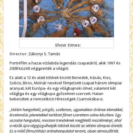
Show times:
Director:
Zákonyi S. Tamás
Portréfilm a hazai vízilabda legendás csapatáról, akik 1997 és
2008 között végigverték a világot.
Ez alatt a 12 év alatt többek között Benedek, Kásás, Kiss,
Szécsi, Biros, Molnár nevével fémjelzett csapat három olimpiai
aranyat, két Európa- és egy világbajnoki címet, valamint két
világliga és egy világkupa győzelmet szerzett. Hatan
bekerültek a nemzetközi Hírességek Csarnokába is.
„Vidám hangvételű, pörgős, szellemes, ugyanakkor drámai elemekkel,
érzelemdús jelenetekkel tarkított filmet szerettem volna készíteni. Egy
uszodai hangulatú, mostani trendeknek megfelelő moziélményt, ahol
a nézők újra végigizgulhatják többek között az athéni olimpiai döntőt.
Ez a miliő filmszínházi arénahangulatot teremt, olyan atmoszfértát,