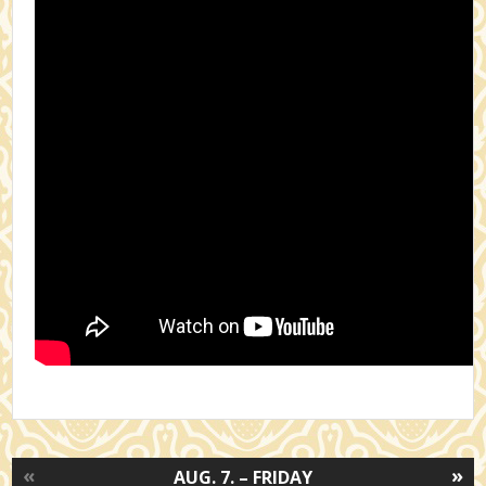
«
»
AUG. 7. – FRIDAY