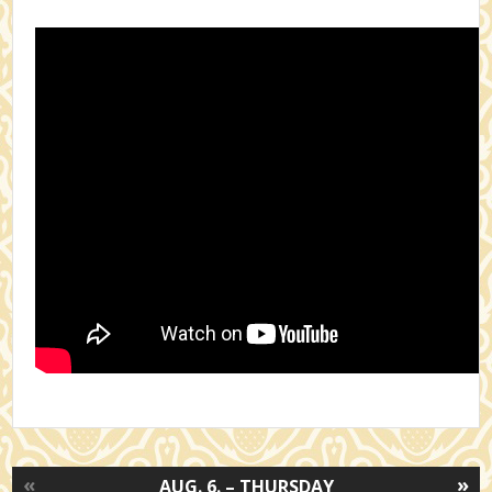
«
»
AUG. 6. – THURSDAY