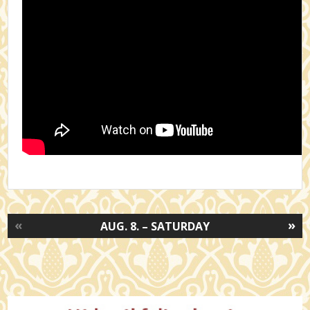
«
»
AUG. 8. – SATURDAY