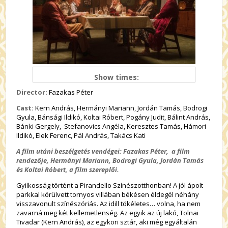
Show times:
Director:
Fazakas Péter
Cast:
Kern András, Hermányi Mariann, Jordán Tamás, Bodrogi
Gyula, Bánsági Ildikó, Koltai Róbert, Pogány Judit, Bálint András,
Bánki Gergely, Stefanovics Angéla, Keresztes Tamás, Hámori
Ildikó, Elek Ferenc, Pál András, Takács Kati
A film utáni beszélgetés vendégei:
Fazakas Péter,
a
film
rendezője,
Hermányi Mariann,
Bodrogi Gyula, Jordán Tamás
és Koltai Róbert, a film szereplői.
Gyilkosság történt a Pirandello Színészotthonban! A jól ápolt
parkkal körülvett tornyos villában békésen éldegél néhány
visszavonult színészóriás. Az idill tökéletes… volna, ha nem
zavarná meg két kellemetlenség. Az egyik az új lakó, Tolnai
Tivadar (Kern András), az egykori sztár, aki még egyáltalán