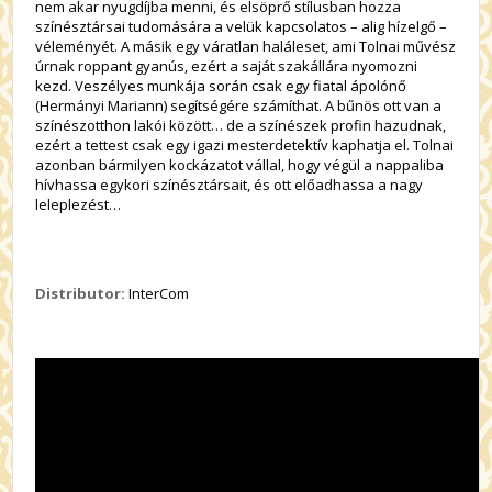
nem akar nyugdíjba menni, és elsöprő stílusban hozza
színésztársai tudomására a velük kapcsolatos – alig hízelgő –
véleményét. A másik egy váratlan haláleset, ami Tolnai művész
úrnak roppant gyanús, ezért a saját szakállára nyomozni
kezd. Veszélyes munkája során csak egy fiatal ápolónő
(Hermányi Mariann) segítségére számíthat. A bűnös ott van a
színészotthon lakói között… de a színészek profin hazudnak,
ezért a tettest csak egy igazi mesterdetektív kaphatja el. Tolnai
azonban bármilyen kockázatot vállal, hogy végül a nappaliba
hívhassa egykori színésztársait, és ott előadhassa a nagy
leleplezést…
Distributor:
InterCom