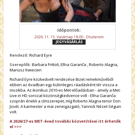
Időpontok:
2026. 11. 15. Vasárnap 18:00 - Díszterem
JEGYVÁSÁRLÁS
Rendező:
Richard Eyre
Szereplők:
Barbara Frittoli, Elīna Garanča , Roberto Alagna,
Mariusz Kwiecien
Richard Eyre közkedvelt rendezése Bizet remekművéből
ebben az évadban egy különleges ráadásként tér vissza a
mozikba. Az ikonikus 2010-es Met-előadásban - amely a Met:
Live in HD sorozat közönségkedvence volt - Elīna Garanča
szoprán énekli a címszerepet, míg Roberto Alagna tenor Don
Josét. A karmester a mai zeneigazgató, Yannick Nézet-Séguin
volt.
A 2026/27-es MET-évad további közvetítései itt érhetők
el >>>