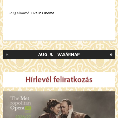
Forgalmazó:
Live in Cinema
«
»
AUG. 9. – VASÁRNAP