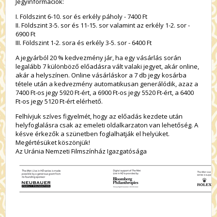
Jegyinformációk:
I. Földszint 6-10. sor és erkély páholy - 7400 Ft
II. Földszint 3-5. sor és 11-15. sor valamint az erkély 1-2. sor -
6900 Ft
III. Földszint 1-2. sora és erkély 3-5. sor - 6400 Ft
A jegyárból 20 % kedvezmény jár, ha egy vásárlás során
legalább 7 különböző előadásra vált valaki jegyet, akár online,
akár a helyszínen. Online vásárláskor a 7 db jegy kosárba
tétele után a kedvezmény automatikusan generálódik, azaz a
7400 Ft-os jegy 5920 Ft-ért, a 6900 Ft-os jegy 5520 Ft-ért, a 6400
Ft-os jegy 5120 Ft-ért elérhető.
Felhívjuk szíves figyelmét, hogy az előadás kezdete után
helyfoglalásra csak az emeleti oldalkarzaton van lehetőség. A
késve érkezők a szünetben foglalhatják el helyüket.
Megértésüket köszönjük!
Az Uránia Nemzeti Filmszínház Igazgatósága