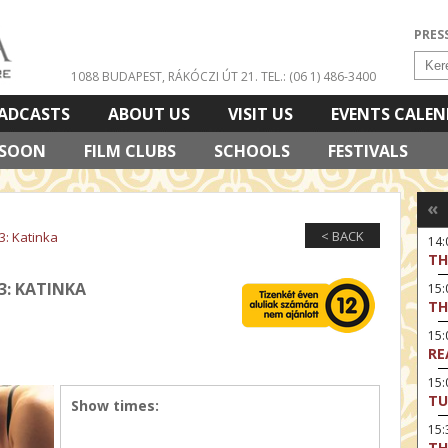
PRES
1088 BUDAPEST, RÁKÓCZI ÚT 21.
TEL.: (06 1) 486-3400
ADCASTS
ABOUT US
VISIT US
EVENTS CALE
 SOON
FILM CLUBS
SCHOOLS
FESTIVALS
«
< BACK
3: Katinka
14
TH
3: KATINKA
15:
TH
15
RE
15:
TU
Show times:
15
TH