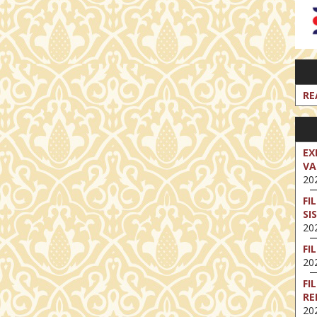
RE
EX
VA
202
FI
SI
202
FI
202
FI
RE
202