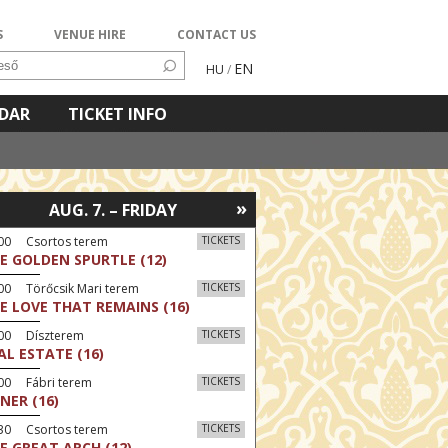
S
VENUE HIRE
CONTACT US
EN
HU
/
NDAR
TICKET INFO
»
AUG. 7. – FRIDAY
:00 Csortos terem
TICKETS
E GOLDEN SPURTLE (12)
00 Törőcsik Mari terem
TICKETS
E LOVE THAT REMAINS (16)
:00 Díszterem
TICKETS
AL ESTATE (16)
00 Fábri terem
TICKETS
NER (16)
:30 Csortos terem
TICKETS
E GREAT ARCH (12)