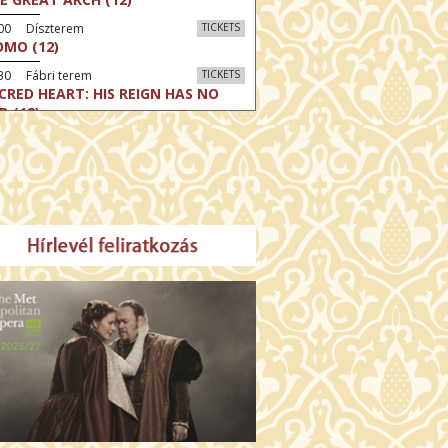
:00 Díszterem
TICKETS
MO (12)
30 Fábri terem
TICKETS
CRED HEART: HIS REIGN HAS NO
D (12)
30 Törőcsik Mari terem
TICKETS
LLE MALAGA (16)
:30 Csortos terem
TICKETS
HÁCS – VILÁGOK HARCA (12)
:00 Díszterem
TICKETS
E ODYSSEY (16)
:30 Csortos terem
TICKETS
E INVITE (16)
30 Fábri terem
TICKETS
TTER CHRISTMAS (16)
00 Törőcsik Mari terem
TICKETS
E STRANGER (16)