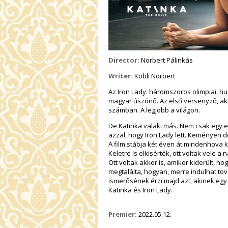
Director:
Norbert Pálinkás
Writer:
Köbli Norbert
Az Iron Lady: háromszoros olimpiai, 
magyar úszónő. Az első versenyző, aki
számban. A legjobb a világon.
De Katinka valaki más. Nem csak egy e
azzal, hogy Iron Lady lett. Keményen do
A film stábja két éven át mindenhova k
Keletre is elkísérték, ott voltak vele
Ott voltak akkor is, amikor kiderült, ho
megtalálta, hogyan, merre indulhat to
ismerősének érzi majd azt, akinek egy
Katinka és Iron Lady.
Premier:
2022.05.12.