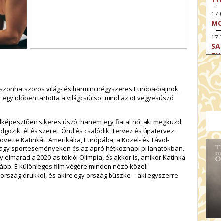
17
MO
17:
SA
EN
17:
CA
huszonhatszoros világ- és harmincnégyszeres Európa-bajnok
17
 egy időben tartotta a világcsúcsot mind az öt vegyesúszó
MO
19
lképesztően sikeres úszó, hanem egy fiatal nő, aki megküzd
TH
lgozik, él és szeret. Örül és csalódik. Tervez és újratervez.
19
övette Katinkát: Amerikába, Európába, a Közel- és Távol-
TH
 a nagy sporteseményeken és az apró hétköznapi pillanatokban.
gy elmarad a 2020-as tokiói Olimpia, és akkor is, amikor Katinka
19:
vább. E különleges film végére minden néző közeli
BI
 ország drukkol, és akire egy ország büszke – aki egyszerre
20:
TH