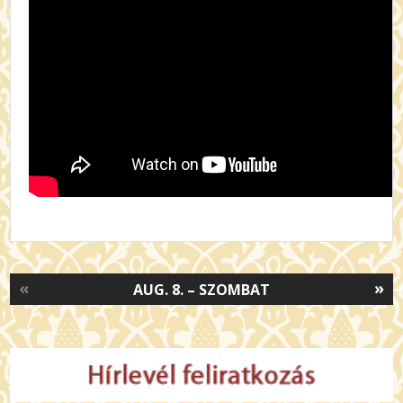
«
»
AUG. 8. – SZOMBAT