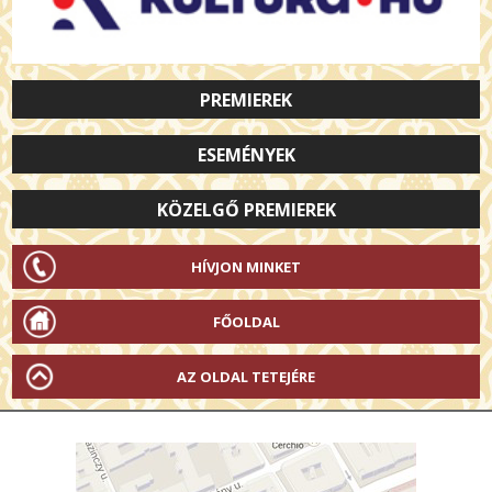
PREMIEREK
ESEMÉNYEK
KÖZELGŐ PREMIEREK
HÍVJON MINKET
FŐOLDAL
AZ OLDAL TETEJÉRE