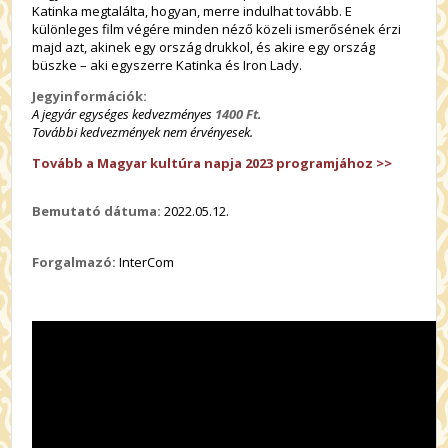
Katinka megtalálta, hogyan, merre indulhat tovább.
E
különleges film végére minden néző közeli ismerősének érzi
majd azt, akinek egy ország drukkol, és akire egy ország
büszke – aki egyszerre Katinka és Iron Lady.
Jegyinformációk:
A jegyár egységes kedvezményes
1400 Ft
.
További kedvezmények nem érvényesek.
Tovább a Magyar kultúra napja 2023 programjához >>
Bemutató dátuma:
2022.05.12.
Forgalmazó:
InterCom