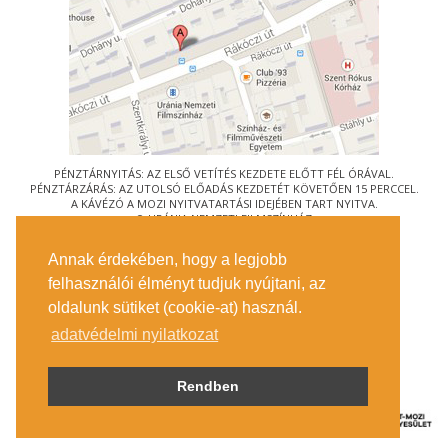
PÉNZTÁRNYITÁS: AZ ELSŐ VETÍTÉS KEZDETE ELŐTT FÉL ÓRÁVAL.
PÉNZTÁRZÁRÁS: AZ UTOLSÓ ELŐADÁS KEZDETÉT KÖVETŐEN 15 PERCCEL.
A KÁVÉZÓ A MOZI NYITVATARTÁSI IDEJÉBEN TART NYITVA.
© URÁNIA NEMZETI FILMSZÍNHÁZ
AZ
ART-MOZI EGYESÜLET
TAGMOZIJA
Annak érdekében, hogy a legjobb
1088 BUDAPEST, RÁKÓCZI ÚT 21.
felhasználói élményt tudjuk nyújtani, az
MEGKÖZELÍTÉS
oldalunk sütiket (cookie-at) használ.
JEGYINFORMÁCIÓ
ÍRJON NEKÜNK!
adatvédelmi nyilatkozat
KÖZÉRDEKŰ ADATOK
SAJTÓ
ADATVÉDELMI TÁJÉKOZTATÓ
Rendben