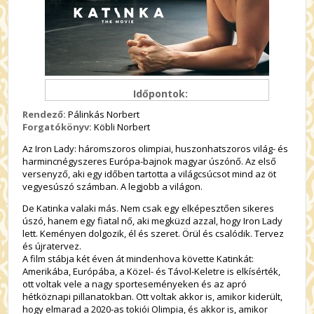
Időpontok:
Rendező:
Pálinkás Norbert
Forgatókönyv:
Köbli Norbert
Az Iron Lady: háromszoros olimpiai, huszonhatszoros világ- és
harmincnégyszeres Európa-bajnok magyar úszónő.
Az első
versenyző, aki egy időben tartotta a világcsúcsot mind az öt
vegyesúszó számban. A legjobb a világon.
De Katinka valaki más.
Nem csak egy elképesztően sikeres
úszó, hanem egy fiatal nő, aki megküzd azzal, hogy Iron Lady
lett. Keményen dolgozik, él és szeret. Örül és csalódik. Tervez
és újratervez.
A film stábja két éven át mindenhova követte Katinkát:
Amerikába, Európába, a Közel- és Távol-Keletre is elkísérték,
ott voltak vele a nagy sporteseményeken és az apró
hétköznapi pillanatokban. Ott voltak akkor is, amikor kiderült,
hogy elmarad a 2020-as tokiói Olimpia, és akkor is, amikor