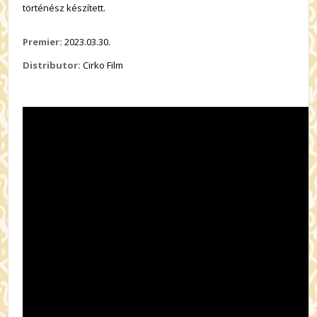
történész készített.
Premier:
2023.03.30.
Distributor:
Cirko Film