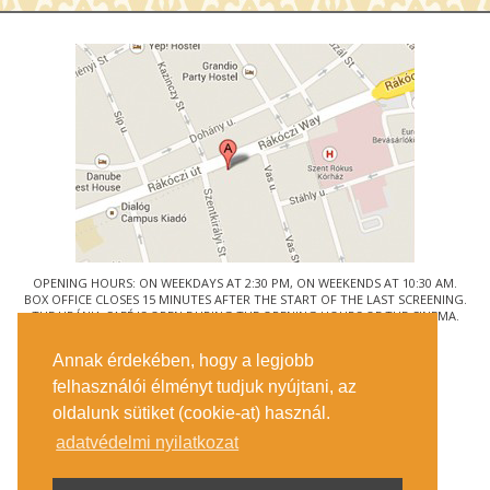
OPENING HOURS: ON WEEKDAYS AT 2:30 PM, ON WEEKENDS AT 10:30 AM.
BOX OFFICE CLOSES 15 MINUTES AFTER THE START OF THE LAST SCREENING.
THE URÁNIA CAFÉ IS OPEN DURING THE OPENING HOURS OF THE CINEMA.
© URÁNIA NEMZETI FILMSZÍNHÁZ
Annak érdekében, hogy a legjobb
1088 BUDAPEST, RÁKÓCZI ÚT 21.
felhasználói élményt tudjuk nyújtani, az
GETTING HERE
oldalunk sütiket (cookie-at) használ.
TICKET INFO
CONTACT US
adatvédelmi nyilatkozat
COMPANY DETAILS
PRESS
PRIVACY POLICY