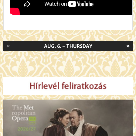
«
»
AUG. 6. – THURSDAY