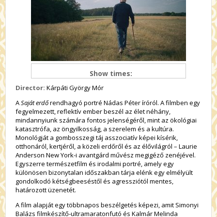
Show times:
Director:
Kárpáti György Mór
A
Saját erdő
rendhagyó portré Nádas Péter íróról. A filmben egy
fegyelmezett, reflektív ember beszél az élet néhány,
mindannyiunk számára fontos jelenségéről, mint az ökológiai
katasztrófa, az öngyilkosság, a szerelem és a kultúra.
Monológját a gombosszegi táj asszociatív képei kísérik,
otthonáról, kertjéről, a közeli erdőről és az élővilágról – Laurie
Anderson New York-i avantgárd művész megigéző zenéjével.
Egyszerre természetfilm és irodalmi portré, amely egy
különösen bizonytalan időszakban tárja elénk egy elmélyült
gondolkodó kétségbeeséstől és agressziótól mentes,
határozott üzenetét.
A film alapját egy többnapos beszélgetés képezi, amit Simonyi
Balázs filmkészítő-ultramaratonfutó és Kalmár Melinda