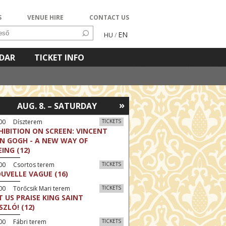
S
VENUE HIRE
CONTACT US
EN
HU
/
NDAR
TICKET INFO
»
AUG. 8. – SATURDAY
:00 Díszterem
TICKETS
HIBITION ON SCREEN: VINCENT
N GOGH - A NEW WAY OF
EING (12)
:00 Csortos terem
TICKETS
UVELLE VAGUE (16)
00 Törőcsik Mari terem
TICKETS
T US PRAISE KING SAINT
SZLÓ! (12)
00 Fábri terem
TICKETS