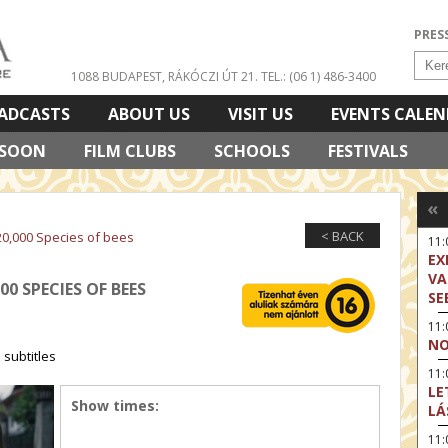
PRES
1088 BUDAPEST, RÁKÓCZI ÚT 21.
TEL.: (06 1) 486-3400
ADCASTS
ABOUT US
VISIT US
EVENTS CALE
 SOON
FILM CLUBS
SCHOOLS
FESTIVALS
«
< BACK
20,000 Species of bees
11
EX
VA
00 SPECIES OF BEES
SE
11
NO
subtitles
11:
LE
Show times:
LÁ
11: