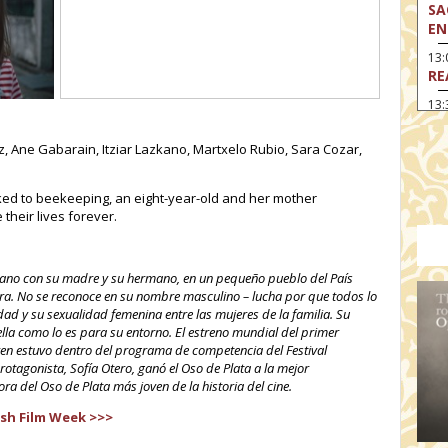
SA
EN
13
RE
13:
n
LA
z, Ane Gabarain, Itziar Lazkano, Martxelo Rubio, Sara Cozar,
13
MA
nked to beekeeping, an eight-year-old and her mother
14:
TH
their lives forever.
15
MO
erano con su madre y su hermano, en un pequeño pueblo del País
15
ura. No se reconoce en su nombre masculino – lucha por que todos lo
TH
dad y su sexualidad femenina entre las mujeres de la familia. Su
lla como lo es para su entorno. El estreno mundial del primer
16:
ren estuvo dentro del programa de competencia del Festival
ME
rotagonista, Sofía Otero, ganó el Oso de Plata a la mejor
ra del Oso de Plata más joven de la historia del cine.
17:
MO
sh Film Week >>>
17