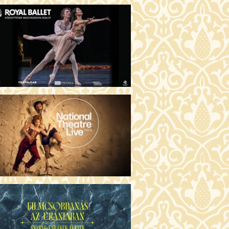
MO ARGENTUM (16)
00 Fábri terem
TICKETS
E DEVIL WEARS PRADA 2 (12)
:00 Csortos terem
TICKETS
AM'S APPLES (16)
00 Törőcsik Mari terem
TICKETS
W COULD I LIVE WITHOUT
U? (12)
:00 Díszterem
TICKETS
E ODYSSEY (16)