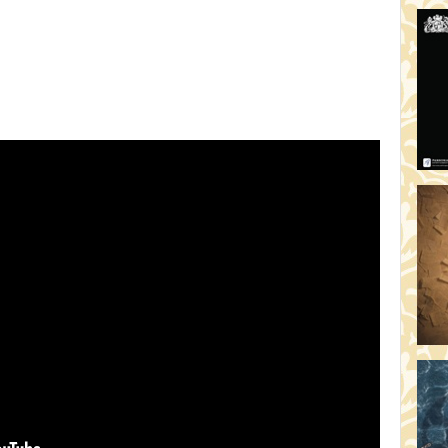
HO
19:
TH
19
AD
19:
HO
YO
19
TH