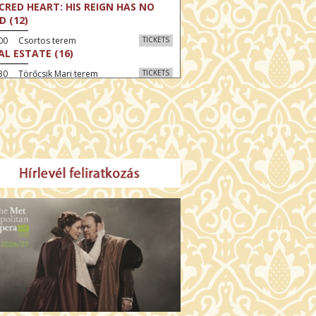
CRED HEART: HIS REIGN HAS NO
D (12)
:00 Csortos terem
TICKETS
AL ESTATE (16)
30 Törőcsik Mari terem
TICKETS
 GRAZIA (16)
:30 Díszterem
TICKETS
GYAR MENYEGZŐ (12)
30 Fábri terem
TICKETS
E NORTH (12)
:00 Csortos terem
TICKETS
HÁCS – VILÁGOK HARCA (12)
:30 Díszterem
TICKETS
E ODYSSEY (16)
00 Törőcsik Mari terem
TICKETS
ETING THE BUDDHA (12)
00 Fábri terem
TICKETS
MO (12)
:00 Csortos terem
TICKETS