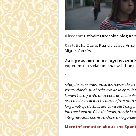
Director:
Estibaliz Urresola Solagure
Cast:
Sofía Otero, Patricia López Arnai
Miguel Garcés
During a summer in a village house li
experience revelations that will change 
*
Aitor, de ocho años, pasa los meses de v
Vasco, donde su abuela vive de la apicult
llamen Coco y trata de encontrar su identi
orientación es al menos tan confusa para e
largometraje de Estibaliz Urresola Solagu
Internacional de Cine de Berlín, donde la p
interpretación, convirtiéndose en la ganado
More information about the Spani