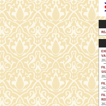
RE
EX
VA
202
FI
SI
202
FI
202
FI
RE
202