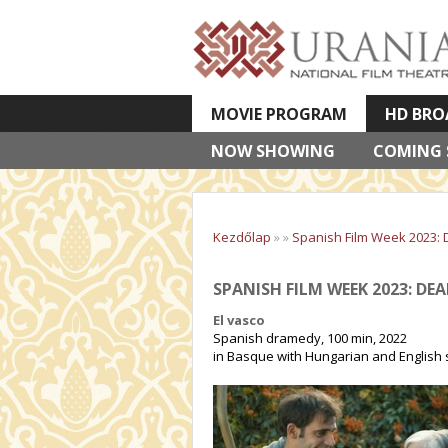
MOVIE PROGRAM
HD BRO
NOW SHOWING
VETÍTETT KÉPES ELŐADÁSOK
COMING
Kezdőlap
»
»
Spanish Film Week 2023:
SPANISH FILM WEEK 2023: D
El vasco
Spanish dramedy, 100 min, 2022
in Basque with Hungarian and English s