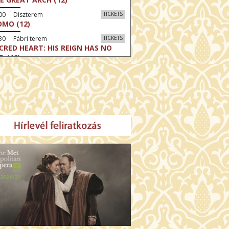
:00 Díszterem
TICKETS
MO (12)
30 Fábri terem
TICKETS
CRED HEART: HIS REIGN HAS NO
D (12)
30 Törőcsik Mari terem
TICKETS
LLE MALAGA (16)
:30 Csortos terem
TICKETS
HÁCS – VILÁGOK HARCA (12)
:00 Díszterem
TICKETS
E ODYSSEY (16)
:30 Csortos terem
TICKETS
E INVITE (16)
30 Fábri terem
TICKETS
TTER CHRISTMAS (16)
00 Törőcsik Mari terem
TICKETS
E STRANGER (16)