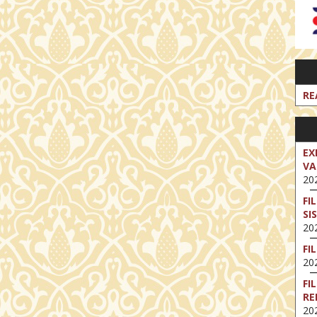
RE
EX
VA
202
FI
SI
202
FI
202
FI
RE
202