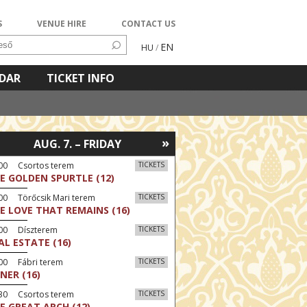
S
VENUE HIRE
CONTACT US
EN
HU
/
NDAR
TICKET INFO
»
AUG. 7. – FRIDAY
:00 Csortos terem
TICKETS
E GOLDEN SPURTLE (12)
00 Törőcsik Mari terem
TICKETS
E LOVE THAT REMAINS (16)
:00 Díszterem
TICKETS
AL ESTATE (16)
00 Fábri terem
TICKETS
NER (16)
:30 Csortos terem
TICKETS
E GREAT ARCH (12)