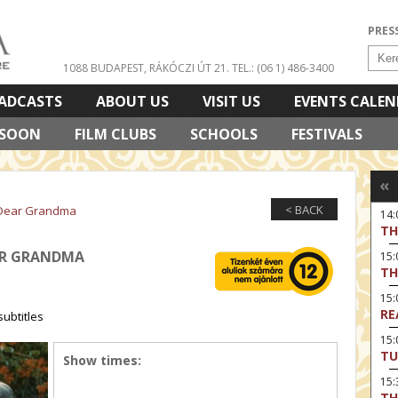
PRES
1088 BUDAPEST, RÁKÓCZI ÚT 21.
TEL.: (06 1) 486-3400
ADCASTS
ABOUT US
VISIT US
EVENTS CALE
 SOON
FILM CLUBS
SCHOOLS
FESTIVALS
«
< BACK
 Dear Grandma
14
TH
EAR GRANDMA
15:
TH
15
RE
ubtitles
15:
TU
Show times:
15
TH