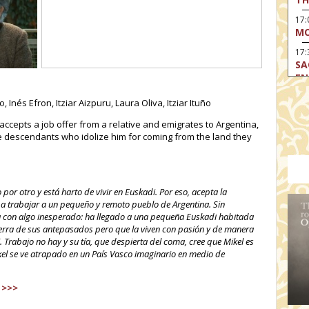
17
MO
17:
SA
EN
17:
nés Efron, Itziar Aizpuru, Laura Oliva, Itziar Ituño
CA
accepts a job offer from a relative and emigrates to Argentina,
17
 descendants who idolize him for coming from the land they
MO
19
TH
 por otro y está harto de vivir en Euskadi. Por eso, acepta la
19
a trabajar a un pequeño y remoto pueblo de Argentina. Sin
TH
a con algo inesperado: ha llegado a una pequeña Euskadi habitada
19:
ierra de sus antepasados pero que la viven con pasión y de manera
BI
. Trabajo no hay y su tía, que despierta del coma, cree que Mikel es
el se ve atrapado en un País Vasco imaginario en medio de
20:
TH
 >>>