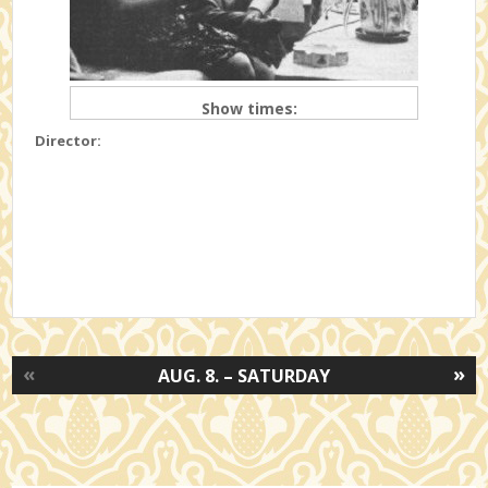
Show times:
Director:
«
»
AUG. 8. – SATURDAY