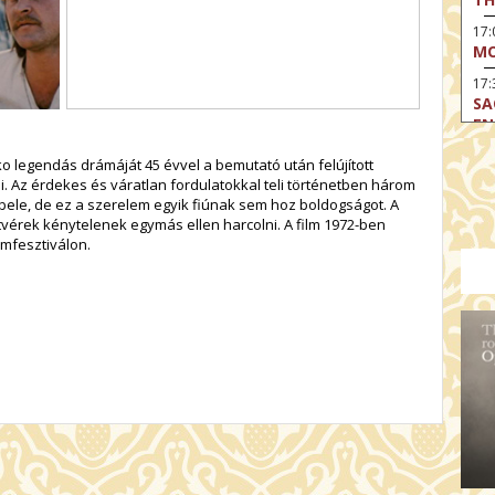
17
MO
17:
SA
EN
17:
nko legendás drámáját 45 évvel a bemutató után felújított
CA
. Az érdekes és váratlan fordulatokkal teli történetben három
bele, de ez a szerelem egyik fiúnak sem hoz boldogságot. A
17
tvérek kénytelenek egymás ellen harcolni. A film 1972-ben
MO
ilmfesztiválon.
19
TH
19
TH
19:
BI
20:
TH