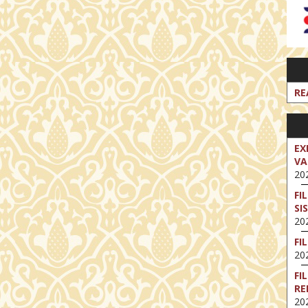
RE
EX
VA
202
FI
SI
202
FI
202
FI
RE
202