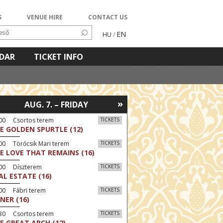
S
VENUE HIRE
CONTACT US
EN
HU
/
NDAR
TICKET INFO
»
AUG. 7. – FRIDAY
:00 Csortos terem
TICKETS
E GOLDEN SPURTLE (12)
00 Törőcsik Mari terem
TICKETS
E LOVE THAT REMAINS (16)
:00 Díszterem
TICKETS
AL ESTATE (16)
00 Fábri terem
TICKETS
NER (16)
:30 Csortos terem
TICKETS
E GREAT ARCH (12)