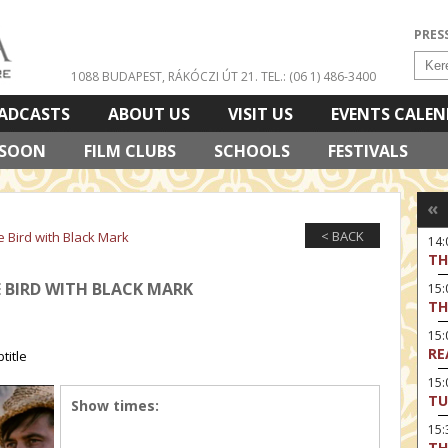
PRES
1088 BUDAPEST, RÁKÓCZI ÚT 21.
TEL.: (06 1) 486-3400
ADCASTS
ABOUT US
VISIT US
EVENTS CALE
 SOON
FILM CLUBS
SCHOOLS
FESTIVALS
«
< BACK
e Bird with Black Mark
14
TH
E BIRD WITH BLACK MARK
15:
TH
15
RE
title
15:
TU
Show times:
15
TH