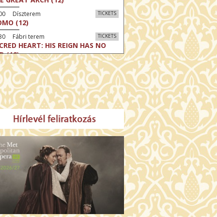
:00 Díszterem
TICKETS
MO (12)
30 Fábri terem
TICKETS
CRED HEART: HIS REIGN HAS NO
D (12)
30 Törőcsik Mari terem
TICKETS
LLE MALAGA (16)
:30 Csortos terem
TICKETS
HÁCS – VILÁGOK HARCA (12)
:00 Díszterem
TICKETS
E ODYSSEY (16)
:30 Csortos terem
TICKETS
E INVITE (16)
30 Fábri terem
TICKETS
TTER CHRISTMAS (16)
00 Törőcsik Mari terem
TICKETS
E STRANGER (16)