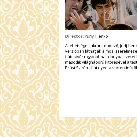
Director:
Yuriy Illienko
A tehetséges ukrán rendező, Jurij Ilje
verzióban láthatják a mozi szerelmesei
fiútestvér ugyanabba a lányba szeret 
második világháború kitörésével a tes
Ezüst Szirén-díjat nyert a sorrentinói f