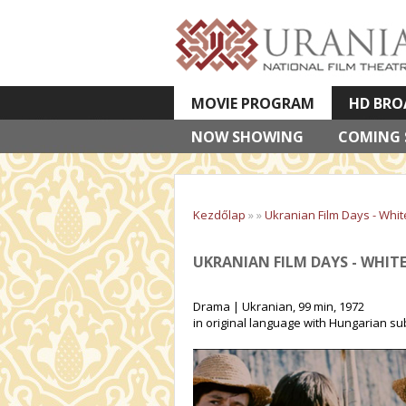
MOVIE PROGRAM
HD BRO
NOW SHOWING
VETÍTETT KÉPES ELŐADÁSOK
COMING
Kezdőlap
»
»
Ukranian Film Days - Whit
UKRANIAN FILM DAYS - WHIT
Drama | Ukranian, 99 min, 1972
in original language with Hungarian sub