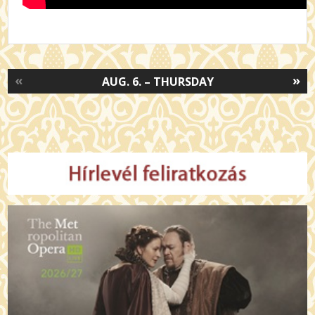
«
»
AUG. 6. – THURSDAY