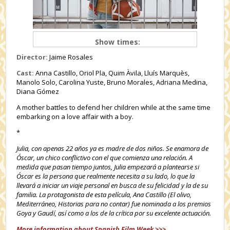
Show times:
Director:
Jaime Rosales
Cast:
Anna Castillo, Oriol Pla, Quim Àvila, Lluís Marquès,
Manolo Solo, Carolina Yuste, Bruno Morales, Adriana Medina,
Diana Gómez
A mother battles to defend her children while at the same time
embarking on a love affair with a boy.
*
Julia, con apenas 22 años ya es madre de dos niños. Se enamora de
Óscar, un chico conflictivo con el que comienza una relación. A
medida que pasan tiempo juntos, Julia empezará a plantearse si
Óscar es la persona que realmente necesita a su lado, lo que la
llevará a iniciar un viaje personal en busca de su felicidad y la de su
familia. La protagonista de esta película, Ana Castillo (El olivo,
Mediterráneo, Historias para no contar) fue nominada a los premios
Goya y Gaudí, así como a los de la crítica por su excelente actuación.
More information about Spanish Film Week >>>