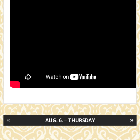
«
»
AUG. 6. – THURSDAY