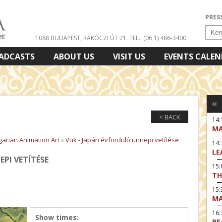
PRES
1088 BUDAPEST, RÁKÓCZI ÚT 21.
TEL.: (06 1) 486-3400
ADCASTS
ABOUT US
VISIT US
EVENTS CALE
«
< BACK
14:
MA
arian Animation Art
»
Vuk - Japán évforduló ünnepi vetítése
14
LE
PI VETÍTÉSE
15:
TH
15
MA
16
Show times:
RE