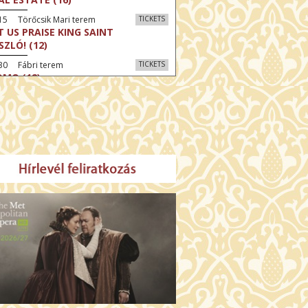
15 Törőcsik Mari terem
TICKETS
T US PRAISE KING SAINT
SZLÓ! (12)
30 Fábri terem
TICKETS
MO (12)
:30 Díszterem
TICKETS
CRED HEART: HIS REIGN HAS NO
D (12)
:30 Csortos terem
TICKETS
E ODYSSEY (16)
:30 Díszterem
TICKETS
LM SPLASH: THE EIGHT
UNTAINS (16)
30 Fábri terem
TICKETS
NER (16)
45 Törőcsik Mari terem
TICKETS
SWEAR (16)