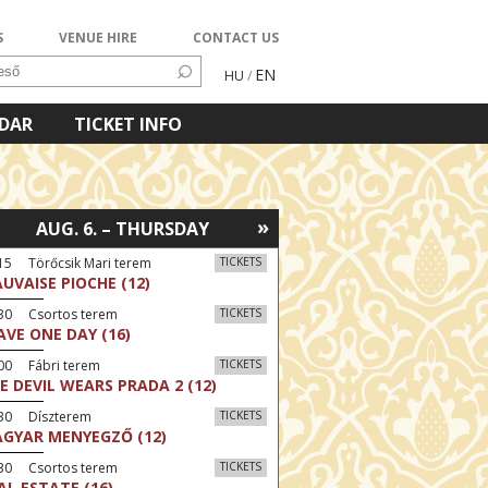
S
VENUE HIRE
CONTACT US
EN
HU
/
NDAR
TICKET INFO
»
AUG. 6. – THURSDAY
15 Törőcsik Mari terem
TICKETS
UVAISE PIOCHE (12)
:30 Csortos terem
TICKETS
AVE ONE DAY (16)
00 Fábri terem
TICKETS
E DEVIL WEARS PRADA 2 (12)
:30 Díszterem
TICKETS
GYAR MENYEGZŐ (12)
:30 Csortos terem
TICKETS
AL ESTATE (16)