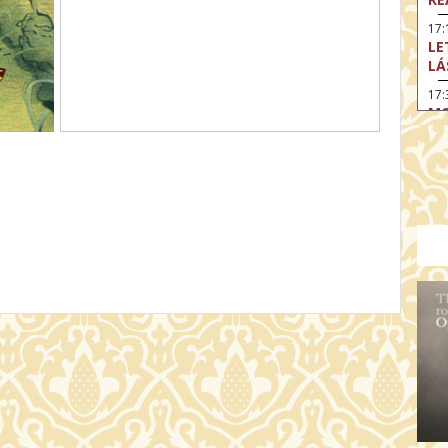
17:
LE
LÁ
17:
MO
17
SA
EN
18
TH
19
FI
MO
19:
TU
19:
I 