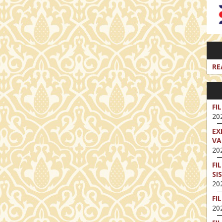
RE
FI
202
EX
VA
202
FI
SI
202
FI
202