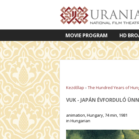
MOVIE PROGRAM
HD BRO
VETÍTETT KÉPES ELŐADÁSOK
Kezdőlap
»
The Hundred Years of Hung
VUK - JAPÁN ÉVFORDULÓ ÜNNE
animation, Hungary, 74 min, 1981
in Hungarian