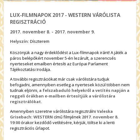
LUX-FILMNAPOK 2017 - WESTERN VÁRÓLISTA
REGISZTRÁCIÓ
2017. november 8. - 2017. november 9.
Helyszín:
Díszterem
Köszönjük a nagy érdeklődést a Lux-filmnapok iránt! A játék a
páros belépőkért november 5-én lezárult, a szerencsés
nyerteseket emailben értesíti az Európai Parlament
Tájékoztatási Irodája.
A további regisztrációkat már csak várólistára tudjuk
befogadni, amennyiben esetleg a nyertesek közül többen nem
tudnak eljönni,
a felszabaduló helyekről a vetítés napján a
reggeli órákban e-mailben értesítjük a várólistára
regisztrálókat.
Amennyiben szeretne várólistára regisztrálni
Valeska
Grisebach: WESTERN
című filmjének
2017. november 8.
19:00
órakor kezdődő vetítésére, kérjük, töltse ki a lenti
regisztrációs űrlapot.