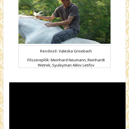
Rendező:
Valeska Grisebach
Főszereplők: Meinhard Neumann, Reinhardt
Wetrek, Syuleyman Alilov Letifov