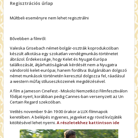
Regisztrációs űrlap
Múltbeli eseményre nem lehet regisztrálni
Bővebben a filmről:
Valeska Grisebach német-bolgár-osztrák koprodukcióban
készült alkotása egy szokatlan vendégmunkás-történetet
ábrázol. Érdekessége, hogy Kelet és Nyugat-Európa
találkozását, átjárhatóságának kérdését nem a Nyugatra
vándoroló kelet-európai, hanem fordítva: Bulgáriában dolgozó
német munkások történetén keresztül dolgozza fel, ráadásul
a western műfaj stíluseszközeinek megidézésével.
A film a Jameson CineFest - Miskolci Nemzetközi Filmfesztiválon
fődíjat nyert, korábban pedig Cannes-ban versenyzett az Un
Certain Regard szekcióban.
Vetítés november 9-án 19:00 órakor a LUX-filmnapok
keretében. A belépés ingyenes, jegyeket egy rövid kvízjáték
kitöltésével lehet nyerni.
A részletekhez kattintson ide