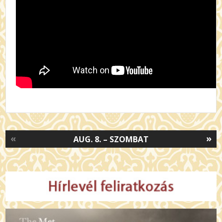
«
»
AUG. 8. – SZOMBAT