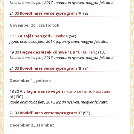
kínai animációs film, 2017, mandarin nyelven, magyar felirattal
21:00
Rövidfilmes versenyprogram 'A'
(93')
November 30., csütörtök
17:15
A saját hangod
/ Kimikoe
(94')
japán animációs film, 2017, japán nyelven, magyar felirattal
19:00
Hegyek és vizek könyve
/ Da Yu Hai Tang
(105')
kínai animációs film, 2016, mandarin nyelven, magyar felirattal
21:00
Rövidfilmes versenyprogram 'B'
(94')
December 1., péntek
18:30
A világ innenső végén
/ Kono sekai no katasumi
ni
(130')
japán animációs film, 2016, japán nyelven, magyar felirattal
21:00
Rövidfilmes versenyprogram 'C'
(92')
December 2., szombat