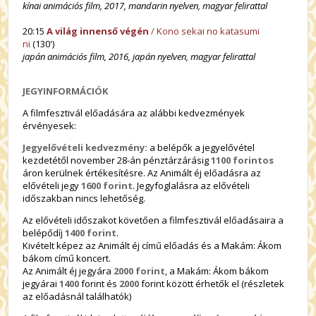
kínai animációs film, 2017, mandarin nyelven, magyar felirattal
20:15
A világ innenső végén
/ Kono sekai no katasumi
ni
(130')
japán animációs film, 2016, japán nyelven, magyar felirattal
JEGYINFORMÁCIÓK
A filmfesztivál előadására az alábbi kedvezmények
érvényesek:
Jegyelővételi kedvezmény:
a belépők a jegyelővétel
kezdetétől november 28-án pénztárzárásig
1100 forintos
áron kerülnek értékesítésre. Az Animált éj előadásra az
elővételi jegy
1600 forint
. Jegyfoglalásra az elővételi
időszakban nincs lehetőség.
Az elővételi időszakot követően a filmfesztivál előadásaira a
belépődíj
1400 forint
.
Kivételt képez az Animált éj című előadás és a Makám: Ákom
bákom című koncert.
Az Animált éj jegyára
2000 forint
, a Makám: Ákom bákom
jegyárai
1400
forint és
2000
forint között érhetők el (részletek
az előadásnál találhatók)