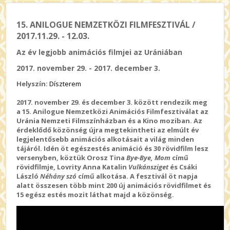
15. ANILOGUE NEMZETKÖZI FILMFESZTIVÁL /
2017.11.29. - 12.03.
Az év legjobb animációs filmjei az Urániában
2017. november 29. - 2017. december 3.
Helyszín:
Díszterem
2017. november 29. és december 3. között rendezik meg
a 15. Anilogue Nemzetközi Animációs Filmfesztiválat az
Uránia Nemzeti Filmszínházban és a Kino moziban. Az
érdeklődő közönség újra megtekintheti az elmúlt év
legjelentősebb animációs alkotásait a világ minden
tájáról. Idén öt egészestés animáció és 30 rövidfilm lesz
versenyben, köztük Orosz Tina
Bye-Bye, Mom
című
rövidfilmje, Lovrity Anna Katalin
Vulkánsziget
és Csáki
László
Néhány szó
című alkotása. A fesztivál öt napja
alatt összesen több mint 200 új animációs rövidfilmet és
15 egész estés mozit láthat majd a közönség.