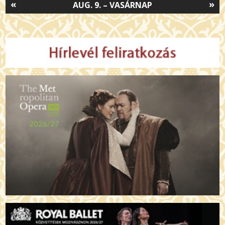
«
»
AUG. 9. – VASÁRNAP