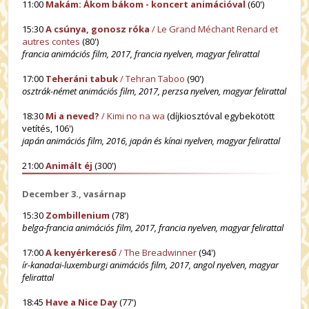
11:00
Makám: Ákom bákom - koncert animációval
(60')
15:30
A csúnya, gonosz róka
/ Le Grand Méchant Renard et
autres contes
(80')
francia animációs film, 2017, francia nyelven, magyar felirattal
17:00
Teheráni tabuk
/ Tehran Taboo
(90')
osztrák-német animációs film, 2017, perzsa nyelven, magyar felirattal
18:30
Mi a neved?
/ Kimi no na wa
(díjkiosztóval egybekötött
vetítés, 106')
japán animációs film, 2016, japán és kínai nyelven, magyar felirattal
21:00
Animált éj
(300')
December 3., vasárnap
15:30
Zombillenium
(78')
belga-francia animációs film, 2017, francia nyelven, magyar felirattal
17:00
A kenyérkereső
/ The Breadwinner
(94')
ír-kanadai-luxemburgi animációs film, 2017, angol nyelven, magyar
felirattal
18:45
Have a Nice Day
(77')