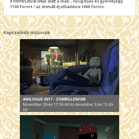
A filmfesztivál ideje alatt a
diák-, nyugdíjas és gyerekjegy
1100 forint
/ az Animált éj előadásra
1600 forint
.
Kapcsolódó műsorok
ANILOGUE 2017 - ZOMBILLENIUM
November 29-én 17.30-tól és december 3-án 15.30-
tól