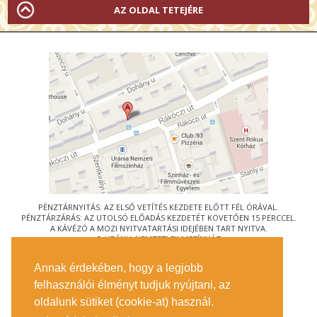
AZ OLDAL TETEJÉRE
PÉNZTÁRNYITÁS: AZ ELSŐ VETÍTÉS KEZDETE ELŐTT FÉL ÓRÁVAL.
PÉNZTÁRZÁRÁS: AZ UTOLSÓ ELŐADÁS KEZDETÉT KÖVETŐEN 15 PERCCEL.
A KÁVÉZÓ A MOZI NYITVATARTÁSI IDEJÉBEN TART NYITVA.
© URÁNIA NEMZETI FILMSZÍNHÁZ
AZ
ART-MOZI EGYESÜLET
TAGMOZIJA
Annak érdekében, hogy a legjobb
1088 BUDAPEST, RÁKÓCZI ÚT 21.
felhasználói élményt tudjuk nyújtani, az
MEGKÖZELÍTÉS
oldalunk sütiket (cookie-at) használ.
JEGYINFORMÁCIÓ