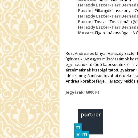
Harazdy Eszter–Tarr Bernad
Puccini
: Pillangókisasszony – C
Harazdy Eszter–Tarr Bernad
Puccini
: Tosca – Tosca imája (Vis
Harazdy Eszter–Tarr Bernad
Mozart
: Figaro házassága – A 
Rost Andrea és lánya, Harazdy Eszter
ígérkezik. Az egyes műsorszámok köz
egymáshoz fűződő kapcsolatukról is v
érzelmeiknek kiszolgáltatott, gyakran 
idézik meg. A műsor további érdekessé
Andrea korábbi férje, Harazdy Miklós 
Jegyárak: 6000 Ft