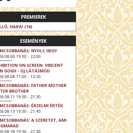
PREMIEREK
LLÓ, HAIFA! (16)
ESEMÉNYEK
LMCSOBBANÁS: NYOLC HEGY
6.08.06 19:30 - 22:00
HIBITION ON SCREEN: VINCENT
N GOGH - ÚJ LÁTÁSMÓD
6.08.08 11:00 - 12:30
LMCSOBBANÁS: FATHER MOTHER
STER BROTHER
6.08.11 19:30 - 21:30
LMCSOBBANÁS: ÉRZELMI ÉRTÉK
6.08.13 19:30 - 21:45
LMCSOBBANÁS: A SZERETET, AMI
EGMARAD
6.08.18 19:30 - 21:30