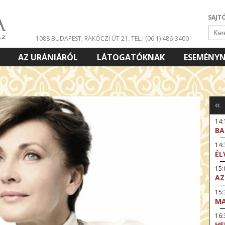
SAJT
1088 BUDAPEST, RÁKÓCZI ÚT 21.
TEL.: (06 1) 486-3400
AZ URÁNIÁRÓL
LÁTOGATÓKNAK
ESEMÉNY
«
14:
BA
14
ÉL
15:
AZ
15
MA
16
HE