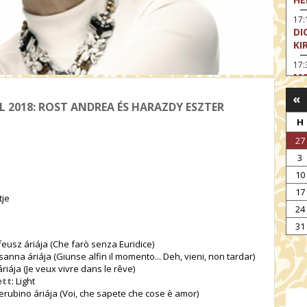
17:
DI
KI
17:
MO
«
17
L 2018: ROST ANDREA ÉS HARAZDY ESZTER
SA
CS
H
27
18
OD
3
19
10
FI
17
tje
19:
24
A 
31
19:
feusz áriája (Che farò senza Euridice)
MI
anna áriája (Giunse alfin il momento... Deh, vieni, non tardar)
 áriája (Je veux vivre dans le rêve)
ett
: Light
erubino áriája (Voi, che sapete che cose è amor)