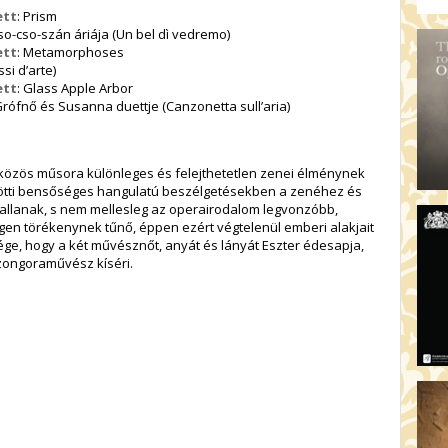
ett
: Prism
so-cso-szán áriája (Un bel dì vedremo)
ett
: Metamorphoses
si d’arte)
ett
: Glass Apple Arbor
Grófnő és Susanna duettje (Canzonetta sull’aria)
 közös műsora különleges és felejthetetlen zenei élménynek
ötti bensőséges hangulatú beszélgetésekben a zenéhez és
allanak, s nem mellesleg az operairodalom legvonzóbb,
igen törékenynek tűnő, éppen ezért végtelenül emberi alakjait
ge, hogy a két művésznőt, anyát és lányát Eszter édesapja,
zongoraművész kíséri.