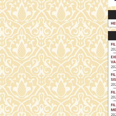
HE
FI
202
EX
VA
202
FI
SI
202
FI
202
FI
M
202