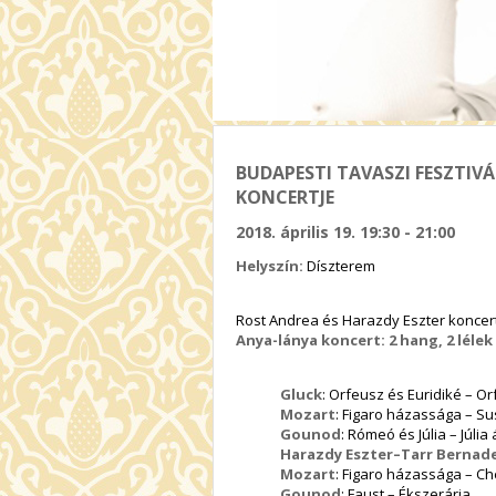
BUDAPESTI TAVASZI FESZTIVÁ
KONCERTJE
2018. április 19. 19:30 - 21:00
Helyszín:
Díszterem
Rost Andrea és Harazdy Eszter koncer
Anya-lánya koncert: 2 hang, 2 lélek
Gluck
: Orfeusz és Euridiké – Or
Mozart
: Figaro házassága – Sus
Gounod
: Rómeó és Júlia – Júlia
Harazdy Eszter–Tarr Bernad
Mozart
: Figaro házassága – Ch
Gounod
: Faust – Ékszerária