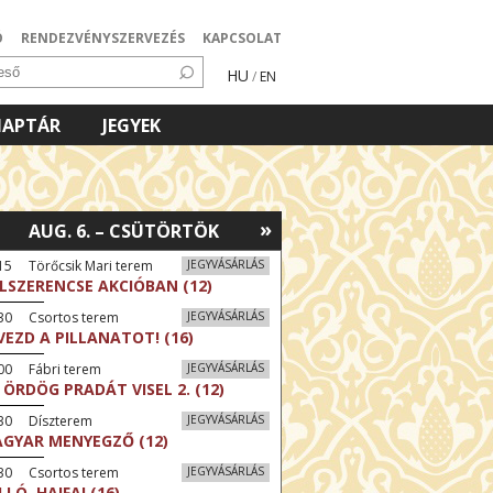
Ó
RENDEZVÉNYSZERVEZÉS
KAPCSOLAT
HU
/
EN
NAPTÁR
JEGYEK
»
AUG. 6. – CSÜTÖRTÖK
15 Törőcsik Mari terem
JEGYVÁSÁRLÁS
LSZERENCSE AKCIÓBAN (12)
:30 Csortos terem
JEGYVÁSÁRLÁS
VEZD A PILLANATOT! (16)
00 Fábri terem
JEGYVÁSÁRLÁS
 ÖRDÖG PRADÁT VISEL 2. (12)
:30 Díszterem
JEGYVÁSÁRLÁS
GYAR MENYEGZŐ (12)
:30 Csortos terem
JEGYVÁSÁRLÁS
LLÓ, HAIFA! (16)