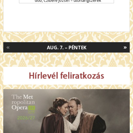
dob, Czibere József – ütőhangszerek
«
»
AUG. 7. – PÉNTEK