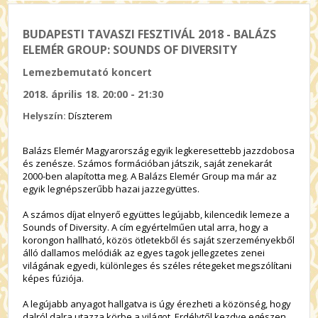
BUDAPESTI TAVASZI FESZTIVÁL 2018 - BALÁZS
ELEMÉR GROUP: SOUNDS OF DIVERSITY
Lemezbemutató koncert
2018. április 18. 20:00 - 21:30
Helyszín:
Díszterem
Balázs Elemér Magyarország egyik legkeresettebb jazzdobosa
és zenésze. Számos formációban játszik, saját zenekarát
2000-ben alapította meg. A Balázs Elemér Group ma már az
egyik legnépszerűbb hazai jazzegyüttes.
A számos díjat elnyerő együttes legújabb, kilencedik lemeze a
Sounds of Diversity. A cím egyértelműen utal arra, hogy a
korongon hallható, közös ötletekből és saját szerzeményekből
álló dallamos melódiák az egyes tagok jellegzetes zenei
világának egyedi, különleges és széles rétegeket megszólítani
képes fúziója.
A legújabb anyagot hallgatva is úgy érezheti a közönség, hogy
dalról dalra utazza körbe a világot, Erdélytől kezdve egészen