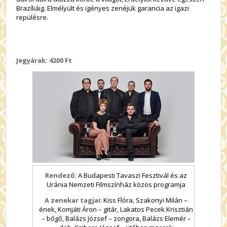
Brazíliáig. Elmélyült és igényes zenéjük garancia az igazi
repülésre.
Jegyárak: 4200 Ft
Rendező:
A Budapesti Tavaszi Fesztivál és az
Uránia Nemzeti Filmszínház közös programja
A zenekar tagjai
: Kiss Flóra, Szakonyi Milán –
ének, Komjáti Áron – gitár, Lakatos Pecek Krisztián
– bőgő, Balázs József – zongora, Balázs Elemér –