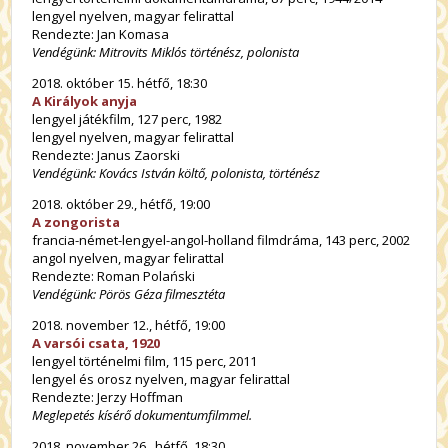
lengyel nyelven, magyar felirattal
Rendezte: Jan Komasa
Vendégünk: Mitrovits Miklós történész, polonista
2018. október 15. hétfő, 18:30
A Királyok anyja
lengyel játékfilm, 127 perc, 1982
lengyel nyelven, magyar felirattal
Rendezte: Janus Zaorski
Vendégünk: Kovács István költő, polonista, történész
2018. október 29., hétfő, 19:00
A zongorista
francia-német-lengyel-angol-holland filmdráma, 143 perc, 2002
angol nyelven, magyar felirattal
Rendezte: Roman Polański
Vendégünk: Pörös Géza filmesztéta
2018. november 12., hétfő, 19:00
A varsói csata, 1920
lengyel történelmi film, 115 perc, 2011
lengyel és orosz nyelven, magyar felirattal
Rendezte: Jerzy Hoffman
Meglepetés kísérő dokumentumfilmmel.
2018. november 26., hétfő, 18:30