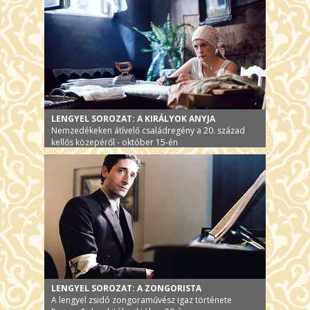
LENGYEL SOROZAT: A KIRÁLYOK ANYJA
Nemzedékeken átívelő családregény a 20. század
kellős közepéről - október 15-én
LENGYEL SOROZAT: A ZONGORISTA
A lengyel zsidó zongoraművész igaz története