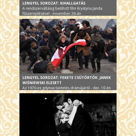
LENGYEL SOROZAT: KIHALLGATÁS
A rendszerváltásig betiltott film Krystyna Janda
főszereplésével - november 26-án
LENGYEL SOROZAT: FEKETE CSÜTÖRTÖK. JANEK
WIŚNIEWSKI ELESETT
Az 1970-es gdyniai tüntetés drámájáról - dec. 10-én