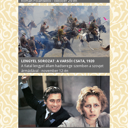
Roman Polanskitól - október 29-én
LENGYEL SOROZAT: A VARSÓI CSATA, 1920
A fiatal lengyel állam hadserege szemben a szovjet
ármádával - november 12-én