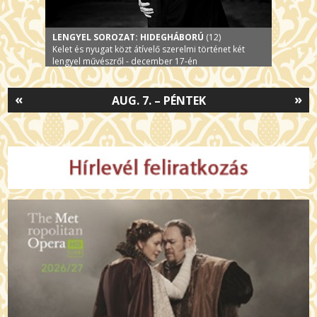
LENGYEL SOROZAT: HIDEGHÁBORÚ
(12)
Kelet és nyugat közt átívelő szerelmi történet két
lengyel művészről - december 17-én
«
»
AUG. 7. – PÉNTEK