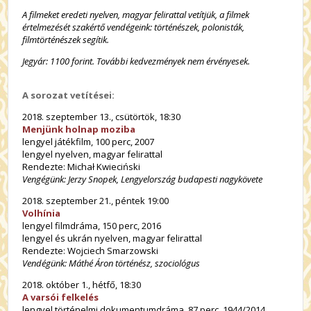
A filmeket eredeti nyelven, magyar felirattal vetítjük, a filmek
értelmezését szakértő vendégeink: történészek, polonisták,
filmtörténészek segítik.
Jegyár: 1100 forint. További kedvezmények nem érvényesek.
A sorozat vetítései:
2018. szeptember 13., csütörtök, 18:30
Menjünk holnap moziba
lengyel játékfilm, 100 perc, 2007
lengyel nyelven, magyar felirattal
Rendezte: Michał Kwieciński
Vengégünk: Jerzy Snopek, Lengyelország budapesti nagykövete
2018. szeptember 21., péntek 19:00
Volhínia
lengyel filmdráma, 150 perc, 2016
lengyel és ukrán nyelven, magyar felirattal
Rendezte: Wojciech Smarzowski
Vendégünk: Máthé Áron történész, szociológus
2018. október 1., hétfő, 18:30
A varsói felkelés
lengyel történelmi dokumentumdráma, 87 perc, 1944/2014