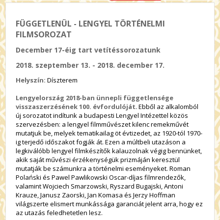
FÜGGETLENÜL - LENGYEL TÖRTÉNELMI
FILMSOROZAT
December 17-éig tart vetítéssorozatunk
2018. szeptember 13. - 2018. december 17.
Helyszín:
Díszterem
Lengyelország 2018-ban ünnepli
függetlensége
visszaszerzésének 100. évfordulóját
. Ebből az alkalomból
új sorozatot indítunk a budapesti Lengyel Intézettel közös
szervezésben: a lengyel filmművészet kilenc remekművét
mutatjuk be, melyek tematikailag öt évtizedet, az 1920-tól 1970-
ig terjedő időszakot fogják át. Ezen a múltbeli utazáson a
legkiválóbb lengyel filmkészítők kalauzolnak végig bennünket,
akik saját művészi érzékenységük prizmáján keresztül
mutatják be számunkra a történelmi eseményeket. Roman
Polański és Pawel Pawlikowski Oscar-díjas filmrendezők,
valamint Wojciech Smarzowski, Ryszard Bugajski, Antoni
Krauze, Janusz Zaorski, Jan Komasa és Jerzy Hoffman
világszerte elismert munkássága garanciát jelent arra, hogy ez
az utazás feledhetetlen lesz.