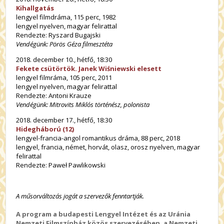
Kihallgatás
lengyel filmdráma, 115 perc, 1982
lengyel nyelven, magyar felirattal
Rendezte: Ryszard Bugajski
Vendégünk: Pörös Géza filmesztéta
2018. december 10., hétfő, 18:30
Fekete csütörtök. Janek Wiśniewski elesett
lengyel filmráma, 105 perc, 2011
lengyel nyelven, magyar felirattal
Rendezte: Antoni Krauze
Vendégünk: Mitrovits Miklós történész, polonista
2018. december 17., hétfő, 18:30
Hidegháború (12)
lengyel-francia-angol romantikus dráma, 88 perc, 2018
lengyel, francia, német, horvát, olasz, orosz nyelven, magyar
felirattal
Rendezte: Paweł Pawlikowski
A műsorváltozás jogát a szervezők fenntartják.
A program a budapesti Lengyel Intézet és az Uránia
Nemzeti Filmszínház közös szervezésében, a Nemzeti