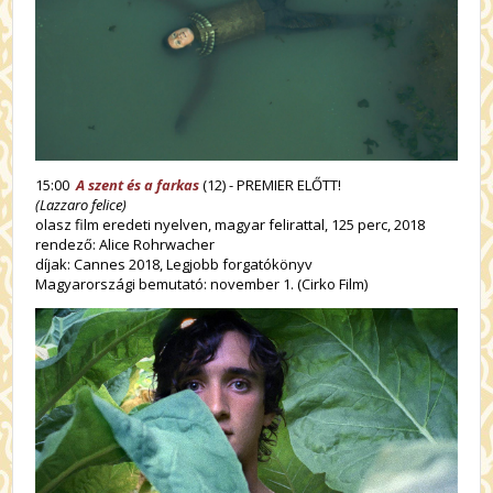
15:00
A szent és a farkas
(12) - PREMIER ELŐTT!
(Lazzaro felice)
olasz film eredeti nyelven, magyar felirattal, 125 perc, 2018
rendező: Alice Rohrwacher
díjak: Cannes 2018, Legjobb forgatókönyv
Magyarországi bemutató: november 1. (Cirko Film)