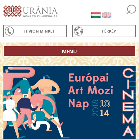
HÍVJON MINKET
TÉRKÉP
MENÜ