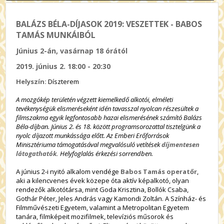
BALÁZS BÉLA-DÍJASOK 2019: VESZETTEK - BABOS
TAMÁS MUNKÁIBÓL
Június 2-án, vasárnap 18 órától
2019. június 2. 18:00 - 20:30
Helyszín:
Díszterem
A mozgókép területén végzett kiemelkedő alkotói, elméleti
tevékenységük elismeréseként idén tavasszal nyolcan részesültek a
filmszakma egyik legfontosabb hazai elismerésének számító Balázs
Béla-díjban. Június 2. és 18. között programsorozattal tisztelgünk a
nyolc díjazott munkássága előtt. Az Emberi Erőforrások
Minisztériuma támogatásával megvalósuló vetítések
díjmentesen
látogathatók.
Helyfoglalás érkezési sorrendben.
A június 2-i nyitó alkalom vendége
Babos Tamás
operatőr
,
aki a kilencvenes évek közepe óta aktív képalkotó, olyan
rendezők alkotótársa, mint Goda Krisztina, Bollók Csaba,
Gothár Péter, Jeles András vagy Kamondi Zoltán. A Színház- és
Filmművészeti Egyetem, valamint a Metropolitan Egyetem
tanára, filmképeit mozifilmek, televíziós műsorok és