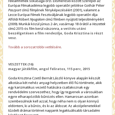
reklámfilmek sokasága őrzi. Elismerései között szerepel az
Európai Filmakadémia legjobb operatőri jelölése Gothár Péter
Paszport
című filmjének fényképezéséért (2001), valamint a
Lecce Európai Filmek Fesztiváljának legjobb operatőri díja
Alföldi Róbert
Nyugalom
című filmben nyújtott teljesítményéért
(2009). Munkái közül június 2-án, vasárnap 18 órától a
Veszettek
című 2015-ös film kerül vászonra,
a vetítés utáni
beszélgetésen a film rendezője, Goda Krisztina is részt
vesz.
Tovább a sorozat többi vetítésére
.
VESZETTEK (16)
magyar játékfilm, angol feliratos, 115 perc, 2015
Goda Krisztina Czető Bernát László könyve alapján készült
alkotása két nehéz anyagi helyzetben élő fiú története, akik
egy karizmatikus vezető hatására csatlakoznak egy
rendvédelmi szervezethez, hogy így tegyenek a városukban
egyre elharapózóbb bűnözés ellen. Hamarosan azonban
szembesülniük kell azzal, hogy néha nem is olyan könnyű
eldönteni, ki a bűnös, és ki az áldozat. Az akciójelenetekkel
tűzdelt drámai történet napjaink legaktuálisabb társadalmi
kérdéseit feszegeti.