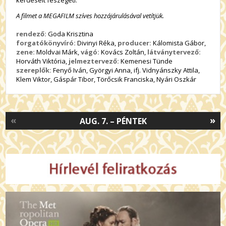
A filmet a MEGAFILM szíves hozzájárulásával vetítjük.
rendező:
Goda Krisztina
forgatókönyvíró:
Divinyi Réka,
producer:
Kálomista Gábor,
zene:
Moldvai Márk,
vágó:
Kovács Zoltán,
látványtervező:
Horváth Viktória,
jelmeztervező:
Kemenesi Tünde
szereplők:
Fenyő Iván, Györgyi Anna, ifj. Vidnyánszky Attila,
Klem Viktor, Gáspár Tibor, Törőcsik Franciska, Nyári Oszkár
«
»
AUG. 7. – PÉNTEK