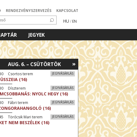
Ó
RENDEZVÉNYSZERVEZÉS
KAPCSOLAT
HU
/
EN
NAPTÁR
JEGYEK
»
AUG. 6. – CSÜTÖRTÖK
:30 Csortos terem
JEGYVÁSÁRLÁS
ÜSSZEIA (16)
:30 Díszterem
JEGYVÁSÁRLÁS
LMCSOBBANÁS: NYOLC HEGY (16)
30 Fábri terem
JEGYVÁSÁRLÁS
ZONGORAHANGOLÓ (16)
45 Törőcsik Mari terem
JEGYVÁSÁRLÁS
KET NEM BESZÉLEK (16)