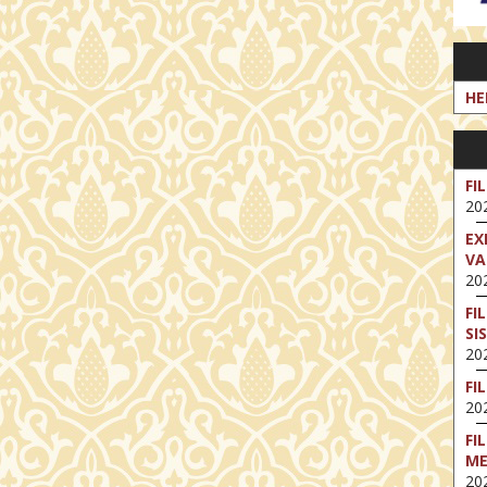
HE
FI
202
EX
VA
202
FI
SI
202
FI
202
FI
M
202