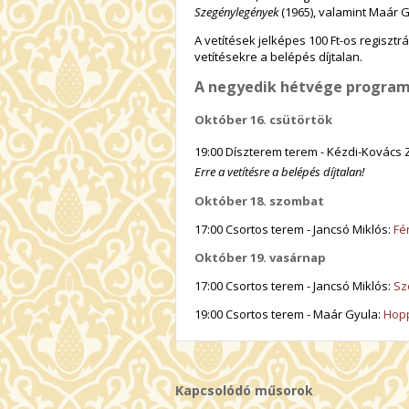
Szegénylegények
(1965), valamint Maár 
A vetítések jelképes 100 Ft-os regiszt
vetítésekre a belépés díjtalan.
A negyedik hétvége program
Október 16. csütörtök
19:00 Díszterem terem - Kézdi-Kovács 
Erre a vetítésre a belépés díjtalan!
Október 18. szombat
17:00 Csortos terem - Jancsó Miklós:
Fé
Október 19. vasárnap
17:00 Csortos terem - Jancsó Miklós:
Sz
19:00 Csortos terem - Maár Gyula:
Hop
Kapcsolódó műsorok