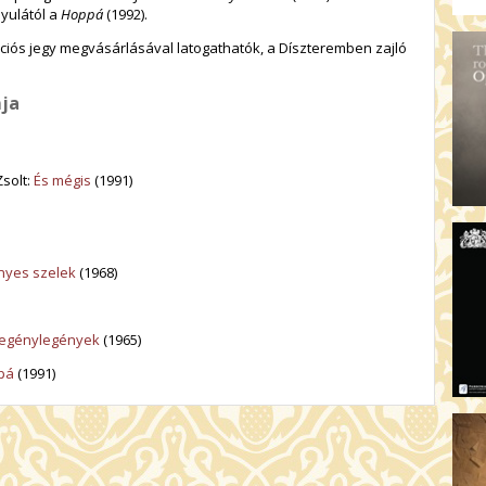
Gyulától a
Hoppá
(1992).
rációs jegy megvásárlásával latogathatók, a Díszteremben zajló
ja
Zsolt:
És mégis
(1991)
nyes szelek
(1968)
egénylegények
(1965)
pá
(1991)