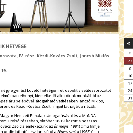
«
IK HÉTVÉGE
H
rozata, IV. rész: Kézdi-Kovács Zsolt, Jancsó Miklós
27
3
 19.
10
17
t négy egymást követő hétvégén retrospektív vetítéssorozatot
24
elmúltban elhunyt, kiemelkedő alkotóinak munkáiból az
31
épes árú belépővel látogatható vetítéseken Jancsó Miklós,
renc és Kézdi-Kovács Zsolt filmjeit láthatják a nézők.
a Magyar Nemzeti Filmalap támogatásával és a MaNDA
am utolsó részében, október 16-19. között a hosszas
Kovács Zsoltra emlékezünk az
És mégis
(1991) című filmje
n pedig látható lesz Jancsótól a
Fényes szelek
(1968) és a