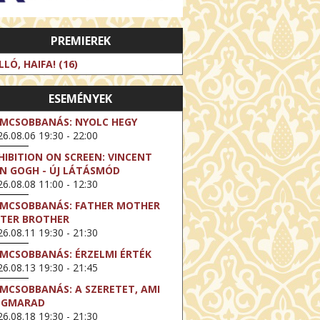
PREMIEREK
LLÓ, HAIFA! (16)
ESEMÉNYEK
LMCSOBBANÁS: NYOLC HEGY
6.08.06 19:30 - 22:00
HIBITION ON SCREEN: VINCENT
N GOGH - ÚJ LÁTÁSMÓD
6.08.08 11:00 - 12:30
LMCSOBBANÁS: FATHER MOTHER
STER BROTHER
6.08.11 19:30 - 21:30
LMCSOBBANÁS: ÉRZELMI ÉRTÉK
6.08.13 19:30 - 21:45
LMCSOBBANÁS: A SZERETET, AMI
EGMARAD
6.08.18 19:30 - 21:30