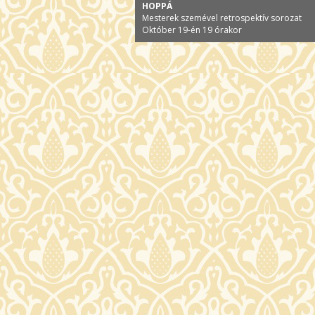
HOPPÁ
Mesterek szemével retrospektív sorozat
Október 19-én 19 órakor