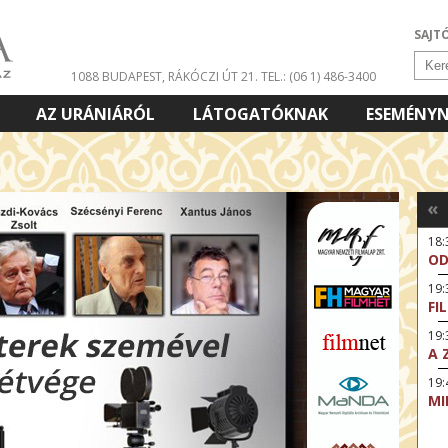
SAJT
1088 BUDAPEST, RÁKÓCZI ÚT 21.
TEL.: (06 1) 486-3400
AZ URÁNIÁRÓL
LÁTOGATÓKNAK
ESEMÉNY
«
18
OD
19
FI
19:
A 
19:
MI