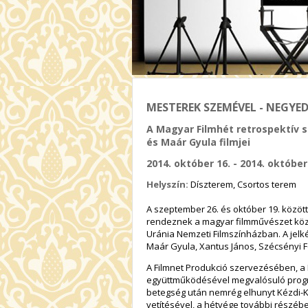
MESTEREK SZEMÉVEL - NEGYED
A Magyar Filmhét retrospektív so
és Maár Gyula filmjei
2014. október 16. - 2014. október
Helyszín:
Díszterem, Csortos terem
A szeptember 26. és október 19. közöt
rendeznek a magyar filmművészet köz
Uránia Nemzeti Filmszínházban. A jelk
Maár Gyula, Xantus János, Szécsényi Fe
A Filmnet Produkció szervezésében, 
együttműködésével megvalósuló progr
betegség után nemrég elhunyt Kézdi-
vetítésével, a hétvége további részébe